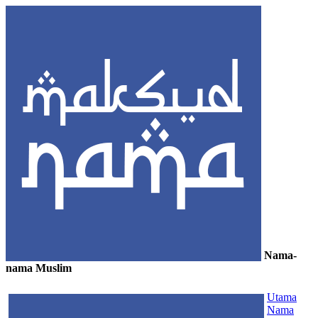
Nama-
nama Muslim
≡
Utama
Nama