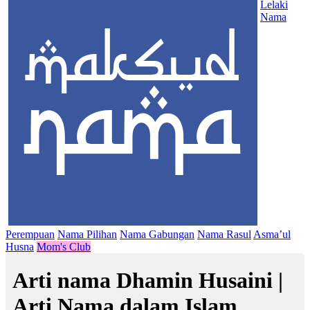
Lelaki
Nama
Perempuan
Nama Pilihan
Nama Gabungan
Nama Rasul
Asma’ul
Husna
Mom's Club
Arti nama Dhamin Husaini |
Arti Nama dalam Islam