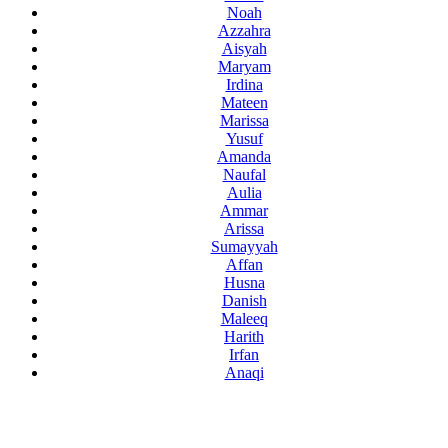
Noah
Azzahra
Aisyah
Maryam
Irdina
Mateen
Marissa
Yusuf
Amanda
Naufal
Aulia
Ammar
Arissa
Sumayyah
Affan
Husna
Danish
Maleeq
Harith
Irfan
Anaqi