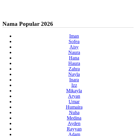
Nama Popular 2026
Iman
Sofea
Aisy
Naura
Hana
Haura
Zahra
Nayla
Inara
Izz
Mikayla
Aryan
Umar
Humaira
Nuha
Medina
Ayden
Rayyan
Adam