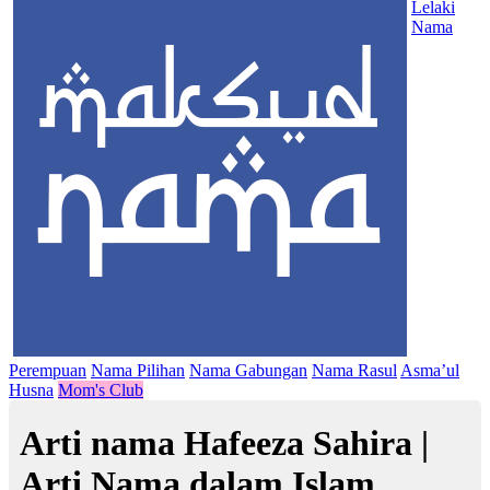
Lelaki
Nama
Perempuan
Nama Pilihan
Nama Gabungan
Nama Rasul
Asma’ul
Husna
Mom's Club
Arti nama Hafeeza Sahira |
Arti Nama dalam Islam