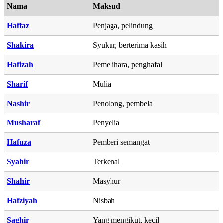
Nama
Maksud
Haffaz
Penjaga, pelindung
Shakira
Syukur, berterima kasih
Hafizah
Pemelihara, penghafal
Sharif
Mulia
Nashir
Penolong, pembela
Musharaf
Penyelia
Hafuza
Pemberi semangat
Syahir
Terkenal
Shahir
Masyhur
Hafziyah
Nisbah
Saghir
Yang mengikut, kecil