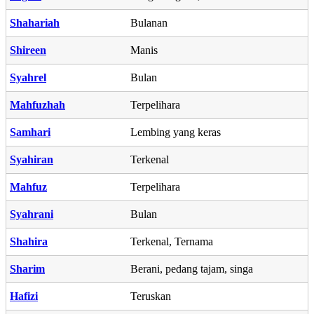
Shahariah
Bulanan
Shireen
Manis
Syahrel
Bulan
Mahfuzhah
Terpelihara
Samhari
Lembing yang keras
Syahiran
Terkenal
Mahfuz
Terpelihara
Syahrani
Bulan
Shahira
Terkenal, Ternama
Sharim
Berani, pedang tajam, singa
Hafizi
Teruskan