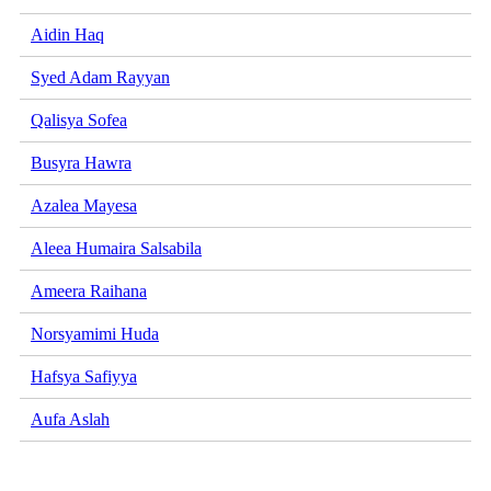
Aidin Haq
Syed Adam Rayyan
Qalisya Sofea
Busyra Hawra
Azalea Mayesa
Aleea Humaira Salsabila
Ameera Raihana
Norsyamimi Huda
Hafsya Safiyya
Aufa Aslah