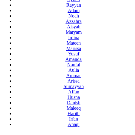
Rayyan
Adam
Noah
Azzahra
Aisyah
Maryam
Irdina
Mateen
Marissa
Yusuf
Amanda
Naufal
Aulia
Ammar
Arissa
Sumayyah
Affan
Husna
Danish
Maleeq
Harith
Irfan
Anaqi