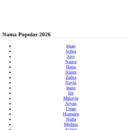
Nama Popular 2026
Iman
Sofea
Aisy
Naura
Hana
Haura
Zahra
Nayla
Inara
Izz
Mikayla
Aryan
Umar
Humaira
Nuha
Medina
Ayden