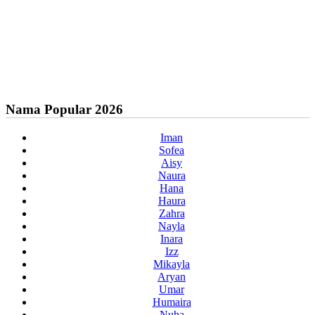
Nama Popular 2026
Iman
Sofea
Aisy
Naura
Hana
Haura
Zahra
Nayla
Inara
Izz
Mikayla
Aryan
Umar
Humaira
Nuha