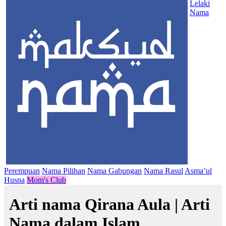
Lelaki
Nama
Perempuan
Nama Pilihan
Nama Gabungan
Nama Rasul
Asma’ul
Husna
Mom's Club
Arti nama Qirana Aula | Arti
Nama dalam Islam