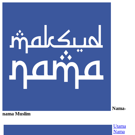
Nama-
nama Muslim
≡
Utama
Nama