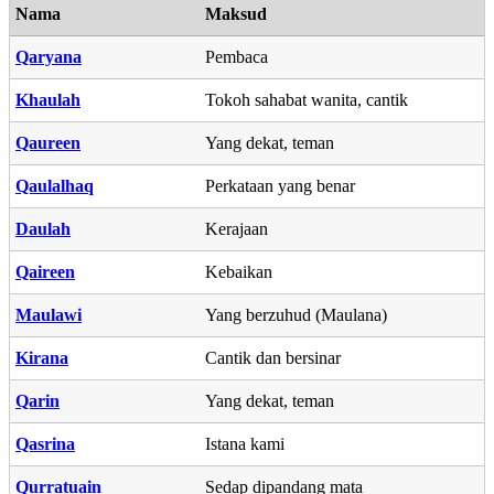
Nama
Maksud
Qaryana
Pembaca
Khaulah
Tokoh sahabat wanita, cantik
Qaureen
Yang dekat, teman
Qaulalhaq
Perkataan yang benar
Daulah
Kerajaan
Qaireen
Kebaikan
Maulawi
Yang berzuhud (Maulana)
Kirana
Cantik dan bersinar
Qarin
Yang dekat, teman
Qasrina
Istana kami
Qurratuain
Sedap dipandang mata