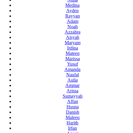
Medina
Ayden
Rayyan
Adam
Noah
Azzahra
Aisyah
Maryam
Irdina
Mateen
Marissa
Yusuf
Amanda
Naufal
Aulia
Ammar
Arissa
Sumayyah
Affan
Husna
Danish
Maleeq
Harith
Irfan