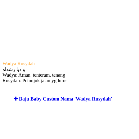
Wadya Rusydah
واديا رشداه
Wadya: Aman, tenteram, tenang
Rusydah: Petunjuk jalan yg lurus
✚ Baju Baby Custom Nama 'Wadya Rusydah'