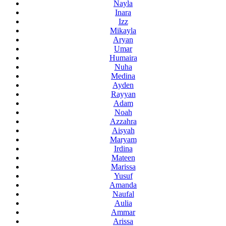
Nayla
Inara
Izz
Mikayla
Aryan
Umar
Humaira
Nuha
Medina
Ayden
Rayyan
Adam
Noah
Azzahra
Aisyah
Maryam
Irdina
Mateen
Marissa
Yusuf
Amanda
Naufal
Aulia
Ammar
Arissa