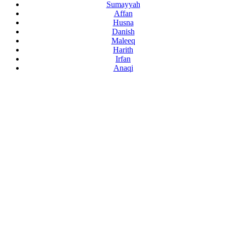
Sumayyah
Affan
Husna
Danish
Maleeq
Harith
Irfan
Anaqi