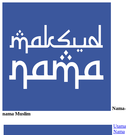
Nama-
nama Muslim
≡
Utama
Nama