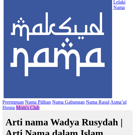
Lelaki
Nama
Perempuan
Nama Pilihan
Nama Gabungan
Nama Rasul
Asma’ul
Husna
Mom's Club
Arti nama Wadya Rusydah |
Arti Nama dalam Islam