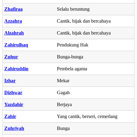
Zhafiraa
Selalu beruntung
Azzahra
Cantik, bijak dan bercahaya
Alzahrah
Cantik, bijak dan bercahaya
Zahirulhaq
Pendukung Hak
Zuhur
Bunga-bunga
Zahiruddin
Pembela agama
Izhar
Mekar
Dizhwar
Gagah
Yazdahir
Berjaya
Zahir
Yang cantik, berseri, cemerlang
Zuhriyah
Bunga