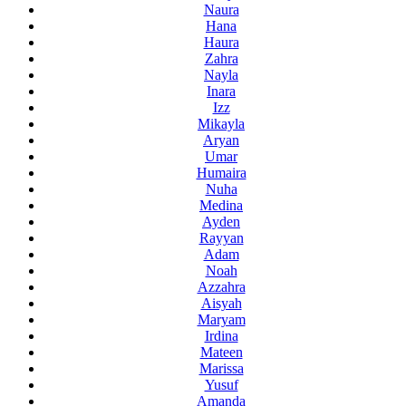
Naura
Hana
Haura
Zahra
Nayla
Inara
Izz
Mikayla
Aryan
Umar
Humaira
Nuha
Medina
Ayden
Rayyan
Adam
Noah
Azzahra
Aisyah
Maryam
Irdina
Mateen
Marissa
Yusuf
Amanda