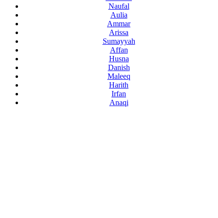
Naufal
Aulia
Ammar
Arissa
Sumayyah
Affan
Husna
Danish
Maleeq
Harith
Irfan
Anaqi