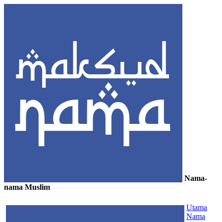
Nama-
nama Muslim
≡
Utama
Nama