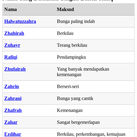
Nama
Maksud
Halwatuzzahra
Bunga paling indah
Zhahirah
Berkilau
Zuhayr
Terang berkilau
Rafiqi
Pendampingku
Zhufairah
Yang banyak mendapatkan
kemenangan
Zahrin
Berseri-seri
Zahrani
Bunga yang cantik
Zhafrah
Kemenangan
Zahar
Sangat bergemerlapan
Ezdihar
Berkilau, perkembangan, kemajuan