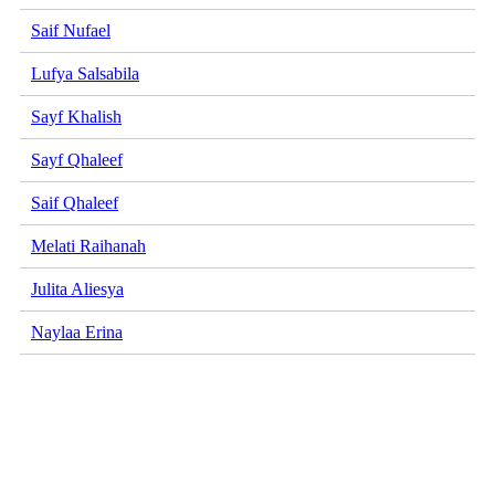
Saif Nufael
Lufya Salsabila
Sayf Khalish
Sayf Qhaleef
Saif Qhaleef
Melati Raihanah
Julita Aliesya
Naylaa Erina