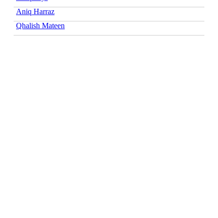
Aniq Harraz
Qhalish Mateen