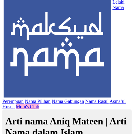
Lelaki
Nama
Perempuan
Nama Pilihan
Nama Gabungan
Nama Rasul
Asma’ul
Husna
Mom's Club
Arti nama Aniq Mateen | Arti
Nama dalam Islam