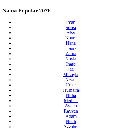
Nama Popular 2026
Iman
Sofea
Aisy
Naura
Hana
Haura
Zahra
Nayla
Inara
Izz
Mikayla
Aryan
Umar
Humaira
Nuha
Medina
Ayden
Rayyan
Adam
Noah
Azzahra