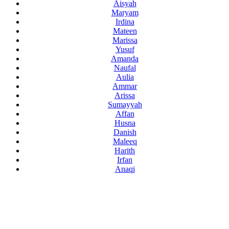
Aisyah
Maryam
Irdina
Mateen
Marissa
Yusuf
Amanda
Naufal
Aulia
Ammar
Arissa
Sumayyah
Affan
Husna
Danish
Maleeq
Harith
Irfan
Anaqi