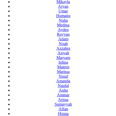
Mikayla
Aryan
Umar
Humaira
Nuha
Medina
Ayden
Rayyan
Adam
Noah
Azzahra
Aisyah
Maryam
Irdina
Mateen
Marissa
Yusuf
Amanda
Naufal
Aulia
Ammar
Arissa
Sumayyah
Affan
Husna