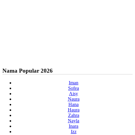
Nama Popular 2026
Iman
Sofea
Aisy
Naura
Hana
Haura
Zahra
Nayla
Inara
Izz