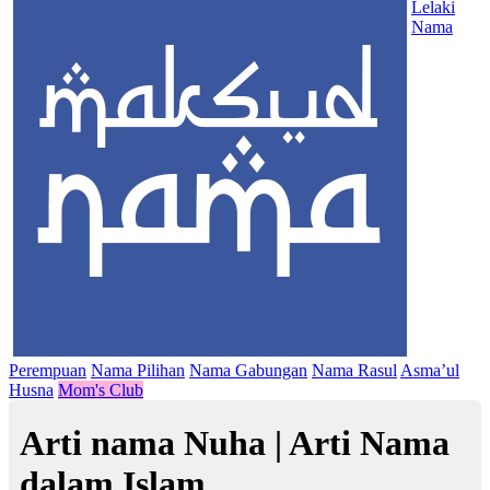
Lelaki
Nama
Perempuan
Nama Pilihan
Nama Gabungan
Nama Rasul
Asma’ul
Husna
Mom's Club
Arti nama Nuha | Arti Nama
dalam Islam