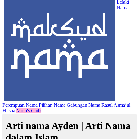
Lelaki
Nama
Perempuan
Nama Pilihan
Nama Gabungan
Nama Rasul
Asma’ul
Husna
Mom's Club
Arti nama Ayden | Arti Nama
dalam Islam