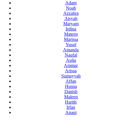
Adam
Noah
Azzahra
Aisyah
Maryam
Irdina
Mateen
Marissa
Yusuf
Amanda
Naufal
Aulia
Ammar
Arissa
Sumayyah
Affan
Husna
Danish
Maleeq
Harith
Irfan
Anaqi