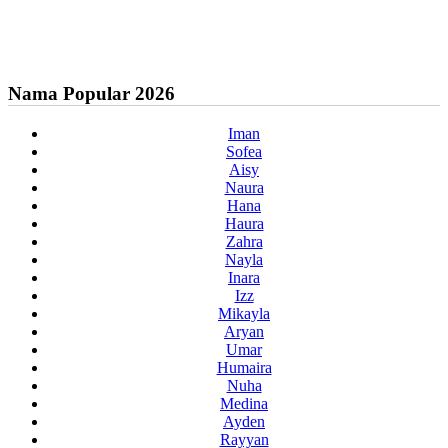
Nama Popular 2026
Iman
Sofea
Aisy
Naura
Hana
Haura
Zahra
Nayla
Inara
Izz
Mikayla
Aryan
Umar
Humaira
Nuha
Medina
Ayden
Rayyan