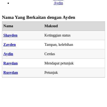
Aydin
Nama Yang Berkaitan dengan Ayden
Nama
Maksud
Shayden
Ketinggian status
Zayden
Tampan, kelebihan
Aydin
Cerdas
Rasydan
Mendapat petunjuk
Rusydan
Petunjuk