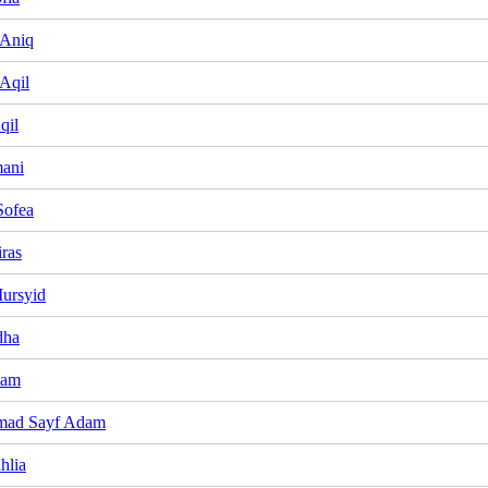
 Aniq
 Aqil
qil
mani
Sofea
iras
ursyid
dha
dam
ad Sayf Adam
hlia