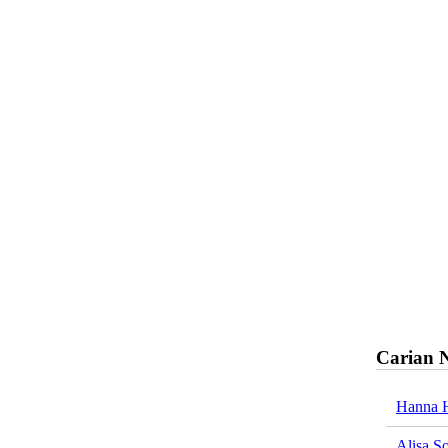
Carian 
Hanna 
Alisa So