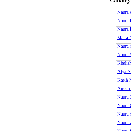
Cadanga
Naura 
Naura 
Naura 
Maira 
Naura 
Naura 
Khalis
Alya N
Kasih 
Aireen
Naura 
Naura 
Naura 
Naura 
Naura 