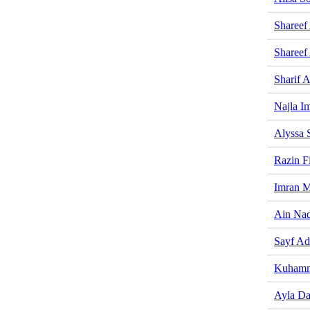
Shareef
Shareef
Sharif A
Najla I
Alyssa 
Razin F
Imran M
Ain Na
Sayf A
Kuhamm
Ayla Da