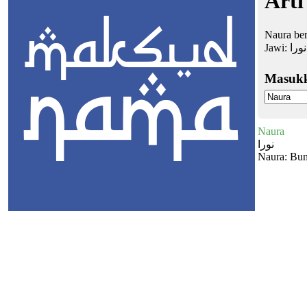
Arti
Naura ber
Jawi:
نورا
Masuk
Naura
نورا
Naura: Bu