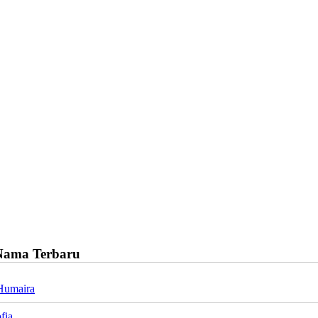
Nama Terbaru
Humaira
fia