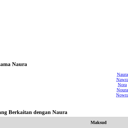
 nama Naura
Naura
Nawr
Nora
Noura
Nowr
ng Berkaitan dengan Naura
Maksud