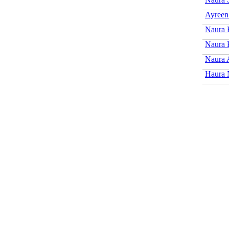
Ayreen
Naura 
Naura 
Naura 
Haura 