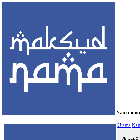
Nama-nam
≡
Utama
Nam