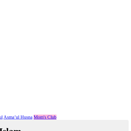
ul
Asma’ul Husna
Mom's Club