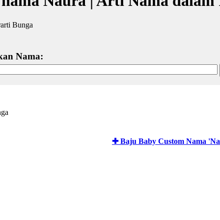
 nama Naura | Arti Nama dalam 
arti Bunga
kan Nama:
nga
✚ Baju Baby Custom Nama 'Na