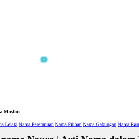
×
a Muslim
a Lelaki
Nama Perempuan
Nama Pilihan
Nama Gabungan
Nama Ras