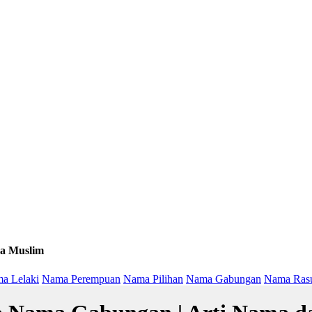
a Muslim
a Lelaki
Nama Perempuan
Nama Pilihan
Nama Gabungan
Nama Ras