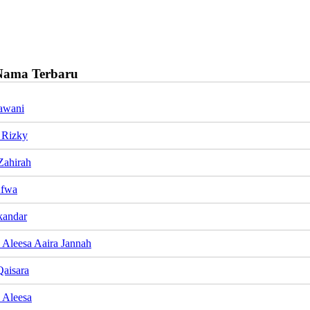
Nama Terbaru
awani
 Rizky
Zahirah
Afwa
kandar
Aleesa Aaira Jannah
Qaisara
 Aleesa