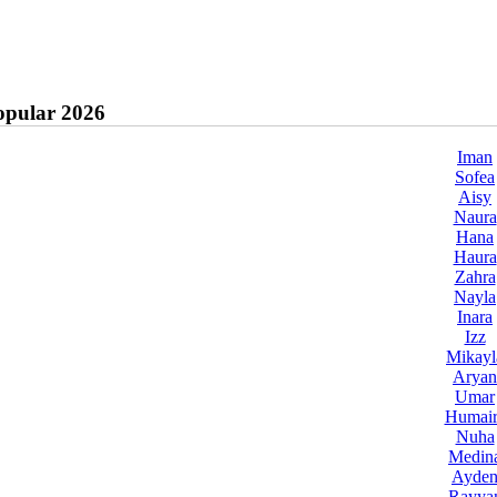
pular 2026
Iman
Sofea
Aisy
Naura
Hana
Haura
Zahra
Nayla
Inara
Izz
Mikayl
Aryan
Umar
Humair
Nuha
Medin
Ayde
Rayya