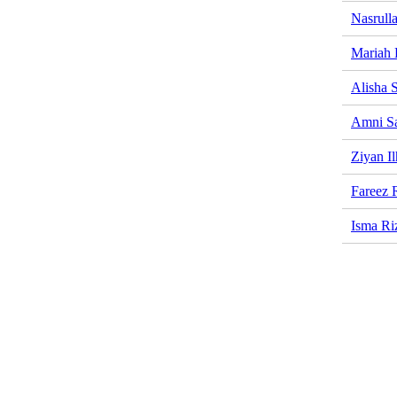
Nasrull
Mariah 
Alisha S
Amni S
Ziyan I
Fareez 
Isma Ri