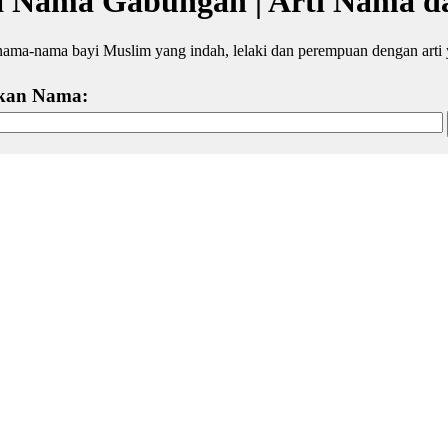
a Nama Gabungan | Arti Nama d
 nama-nama bayi Muslim yang indah, lelaki dan perempuan dengan arti 
kan Nama: