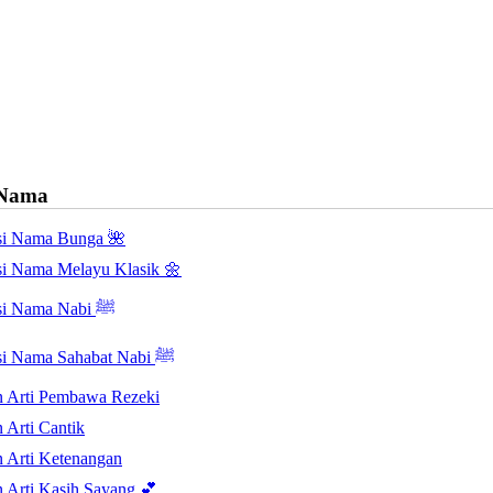
 Nama
asi Nama Bunga 🌺
asi Nama Melayu Klasik 🌼
Inspirasi Nama Nabi ﷺ
Inspirasi Nama Sahabat Nabi ﷺ
 Arti Pembawa Rezeki
 Arti Cantik
 Arti Ketenangan
 Arti Kasih Sayang 💕