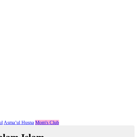
ul
Asma’ul Husna
Mom's Club