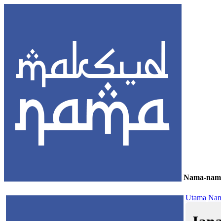
Nama-nam
≡
Utama
Nam