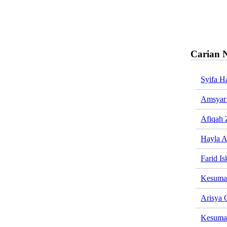
Carian 
Syifa H
Amsyar
Afiqah 
Hayla 
Farid Is
Kesuma 
Arisya 
Kesuma