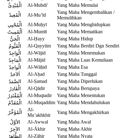
Al-Mubdi'
Yang Maha Memulai
الْمُبْدِئُ
Yang Maha Mengembalikan /
الْمُعِيدُ
Al-Mu’īd
Memulihkan
Al-Muḥyī
Yang Maha Menghidupkan
الْمُحْيِي
Al-Mumīt
Yang Maha Mematikan
اَلْمُمِيتُ
Al-Ḥayy
Yang Maha Hidup
الْحَيُّ
Al-Qayyūm
Yang Maha Berdiri Dgn Sendiri
الْقَيُّومُ
Al-Wājid
Yang Maha Menemukan
الْوَاجِدُ
Al-Mājid
Yang Maha Luas Kemuliaan
الْمَاجِدُ
Al-Wāḥid
Yang Maha Esa
الْواحِدُ
Al-Aḥad
Yang Maha Tunggal
اَلاَحَدُ
Al-Ṣamad
Yang Maha Diperlukan
الصَّمَدُ
Al-Qādir
Yang Maha Berupaya
الْقَادِرُ
Al-Muqtadir
Yang Maha Menentukan
الْمُقْتَدِرُ
Al-Muqaddim
Yang Maha Mendahulukan
الْمُقَدِّمُ
Al-
الْمُؤَخِّرُ
Yang Maha Mengakhirkan
Mu’akhkhir
Al-Awwal
Yang Maha Awal
الأوَّلُ
Al-Ākhir
Yang Maha Akhir
الآخِرُ
Al-Ẓāhir
Yang Maha Nyata
الظَّاهِرُ