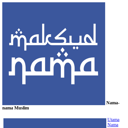
Nama-
nama Muslim
≡
Utama
Nama