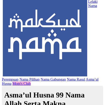
Lelaki
Nama
Perempuan
Nama Pilihan
Nama Gabungan
Nama Rasul
Asma’ul
Husna
Mom's Club
Asma’ul Husna 99 Nama
Allah Serta Makna