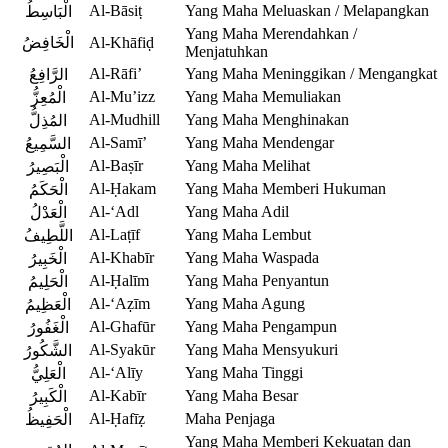
Al-Bāsiṭ
Yang Maha Meluaskan / Melapangkan
الْبَاسِطُ
Yang Maha Merendahkan /
الْخَافِضُ
Al-Khāfiḍ
Menjatuhkan
Al-Rāfi’
Yang Maha Meninggikan / Mengangkat
الرَّافِعُ
Al-Mu’izz
Yang Maha Memuliakan
الْمُعِزُّ
Al-Mudhill
Yang Maha Menghinakan
المُذِلُّ
Al-Samī’
Yang Maha Mendengar
السَّمِيعُ
Al-Baṣīr
Yang Maha Melihat
الْبَصِيرُ
Al-Ḥakam
Yang Maha Memberi Hukuman
الْحَكَمُ
Al-‘Adl
Yang Maha Adil
الْعَدْلُ
Al-Laṭīf
Yang Maha Lembut
اللَّطِيفُ
Al-Khabīr
Yang Maha Waspada
الْخَبِيرُ
Al-Ḥalīm
Yang Maha Penyantun
الْحَلِيمُ
Al-‘Aẓīm
Yang Maha Agung
الْعَظِيمُ
Al-Ghafūr
Yang Maha Pengampun
الْغَفُورُ
Al-Syakūr
Yang Maha Mensyukuri
الشَّكُورُ
Al-‘Alīy
Yang Maha Tinggi
الْعَلِيُّ
Al-Kabīr
Yang Maha Besar
الْكَبِيرُ
Al-Ḥafīẓ
Maha Penjaga
الْحَفِيظُ
Yang Maha Memberi Kekuatan dan