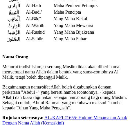
Al-Hādī
Maha Pemberi Petunjuk
الْهَادِي
Al-Badī’
Maha Pencipta
الْبَدِيعُ
Al-Bāqī
Yang Maha Kekal
اَلْبَاقِي
Al-Wārith
Yang Maha Mewarisi
الْوَارِثُ
Al-Rashīd
Yang Maha Bijaksana
الرَّشِيدُ
Al-Ṣabūr
Yang Maha Sabar
الصَّبُورُ
Nama Orang
Menurut tradisi Islam, seseorang Muslim tidak akan diberi nama
menyerupai nama Allah dalam bentuk yang sama-contohnya Al
Malik, tetapi boleh dipanggil Malik.
Bagaimanapun nama/sifat Allah boleh digabungkan dengan
perkataan "Abdul -" yang bererti hamba (contohnya. - kepada
Allah) dan biasa digunakan sebagai nama orang bagi orang Muslim.
Sebagai contoh, Abdul Rahman yang membawa maksud "hamba
kepada Tuhan Yang Maha Pengasih".
Rujukan seterusnya:
AL-KAFI #1655: Hukum Menamakan Anak
Dengan Nama Allah (Kemaskini)