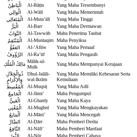
Al-Bāṭin
Yang Maha Tersembunyi
الْبَاطِنُ
Al-Wālī
Yang Maha Memerintah
الْوَالِي
Al-Muta’ālī
Yang Maha Tinggi
الْمُتَعَالِي
Al-Barr
Yang Maha Dermawan
الْبَرُّ
Al-Tawwāb
Maha Penerima Taubat
التَّوَابُ
Al-Muntaqim
Maha Penyiksa
الْمُنْتَقِمُ
Al-‘Afūw
Yang Maha Pemaaf
العَفُوُّ
Al-Ra’ūf
Yang Maha Pengasih
الرَّؤُوفُ
Mālik-ul-
مَالِكُ الْمُلْكِ
Yang Maha Mempunyai Kerajaan
Mulk
ذُوالْجَلاَلِ
Dhul-Jalāli-
Yang Maha Memiliki Kebesaran Serta
wal-Ikrām
Kemuliaan
وَالإكْرَامِ
Al-Muqsiṭ
Yang Maha Adil
الْمُقْسِطُ
Al-Jāmi’
Maha Pengumpul
الْجَامِعُ
Al-Ghanīy
Yang Maha Kaya
الْغَنِيُّ
Al-Mughnī
Yang Maha Mengkayakan
الْمُغْنِي
Al-Māni’
Yang Maha Mencegah
اَلْمَانِعُ
Al-Ḍārr
Maha Pemberi Derita
الضَّارَّ
Al-Nāfi’
Maha Pemberi Manfaat
النَّافِعُ
Al-Nūr
Maha Pemberi Cahaya
النُّورُ