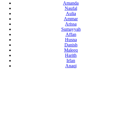
Amanda
Naufal
Aulia
Ammar
Arissa
Sumayyah
Affan
Husna
Danish
Maleeq
Harith
Irfan
Anaqi