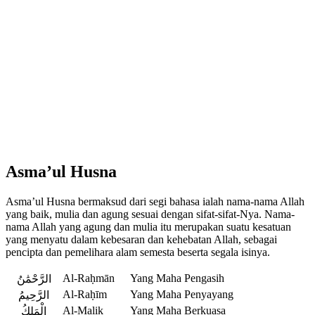
Asma’ul Husna
Asma’ul Husna bermaksud dari segi bahasa ialah nama-nama Allah
yang baik, mulia dan agung sesuai dengan sifat-sifat-Nya. Nama-
nama Allah yang agung dan mulia itu merupakan suatu kesatuan
yang menyatu dalam kebesaran dan kehebatan Allah, sebagai
pencipta dan pemelihara alam semesta beserta segala isinya.
Al-Raḥmān
Yang Maha Pengasih
الرَّحْمَٰنُ
Al-Raḥīm
Yang Maha Penyayang
الرَّحِيمُ
Al-Malik
Yang Maha Berkuasa
الْمَلِكُ