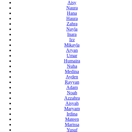
Aisy
Naura
Hana
Haura
Zahra
Nayla
Inara
Izz
Mikayla
Aryan
Umar
Humaira
Nuha
Medina
Ayden
Rayyan
Adam
Noah
Azzahra
Aisyah
Maryam
Irdina
Mateen
Marissa
Yusuf