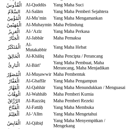
Al-Quddūs
Yang Maha Suci
الْقُدُّوسُ
Al-Salām
Yang Maha Pemberi Sejahtera
السَّلاَمُ
Al-Mu’min
Yang Maha Mengamankan
الْمُؤْمِنُ
Al-Muhaymin
Maha Pelindung
الْمُهَيْمِنُ
Al-‘Azīz
Yang Maha Perkasa
الْعَزِيزُ
Al-Jabbār
Maha Pemaksa
الْجَبَّارُ
Al-
الْمُتَكَبِّرُ
Yang Maha Hebat
Mutakabbir
Al-Khāliq
Maha Pencipta / Perancang
الْخَالِقُ
Yang Maha Pembuat, Maha
الْبَارِئُ
Al-Bārī’
Merancang, Maha Menjadikan
Al-Muṣawwir
Maha Pembentuk
الْمُصَوِّرُ
Al-Ghaffār
Yang Maha Pengampun
الْغَفَّارُ
Al-Qahhār
Yang Maha Menundukkan / Menguasai
الْقَهَّارُ
Al-Wahhāb
Maha Pemberi Kurnia
الْوَهَّابُ
Al-Razzāq
Maha Pemberi Rezeki
الرَّزَّاقُ
Al-Fattāḥ
Yang Maha Membuka
الْفَتَّاحُ
Al-‘Alīm
Yang Maha Mengetahui
اَلْعَلِيْمُ
Yang Maha Menyempitkan /
الْقَابِضُ
Al-Qābiḍ
Mengekang