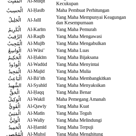
المُقيِت
Al-Muqīt
Kecukupan
Al-Ḥasīb
Maha Pembuat Perhitungan
الْحسِيبُ
Yang Maha Mempunyai Keagungan
الْجَلِيلُ
Al-Jalīl
dan Kesempurnaan
Al-Karīm
Yang Maha Pemurah
الْكَرِيمُ
Al-Raqīb
Yang Maha Mengawasi
الرَّقِيبُ
Al-Mujīb
Yang Maha Mengabulkan
الْمُجِيبُ
Al-Wāsi’
Yang Maha Luas
الْوَاسِعُ
Al-Ḥakīm
Yang Maha Bijaksana
الْحَكِيمُ
Al-Wadūd
Yang Maha Menyintai
الْوَدُودُ
Al-Majīd
Yang Maha Mulia
الْمَجِيدُ
Al-Bā’ith
Yang Maha Membangkitkan
الْبَاعِثُ
Al-Syahīd
Yang Maha Menyaksikan
الشَّهِيدُ
Al-Ḥaqq
Yang Maha Benar
الْحَقُّ
Al-Wakīl
Maha Pemegang Amanah
الْوَكِيلُ
Al-Qawīy
Yang Maha Kuat
الْقَوِيُّ
Al-Matīn
Yang Maha Teguh
الْمَتِينُ
Al-Walīy
Yang Maha Melindungi
الْوَلِيُّ
Al-Ḥamīd
Yang Maha Terpuji
الْحَمِيدُ
Al-Muḥsī
Yang Maha Menghitung
الْمُحْصِي