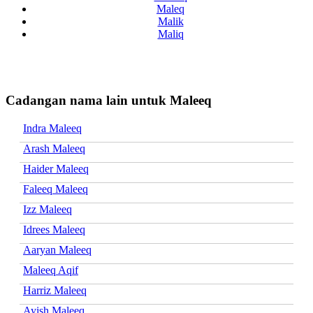
Maleq
Malik
Maliq
Cadangan nama lain untuk Maleeq
Indra Maleeq
Arash Maleeq
Haider Maleeq
Faleeq Maleeq
Izz Maleeq
Idrees Maleeq
Aaryan Maleeq
Maleeq Aqif
Harriz Maleeq
Ayish Maleeq