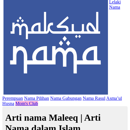
Lelaki
Nama
Perempuan
Nama Pilihan
Nama Gabungan
Nama Rasul
Asma’ul
Husna
Mom's Club
Arti nama Maleeq | Arti
Nama dalam Islam