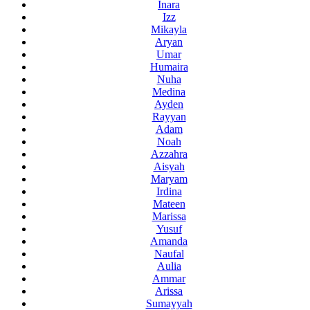
Inara
Izz
Mikayla
Aryan
Umar
Humaira
Nuha
Medina
Ayden
Rayyan
Adam
Noah
Azzahra
Aisyah
Maryam
Irdina
Mateen
Marissa
Yusuf
Amanda
Naufal
Aulia
Ammar
Arissa
Sumayyah