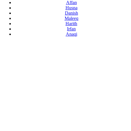
Affan
Husna
Danish
Maleeq
Harith
Irfan
Anaqi