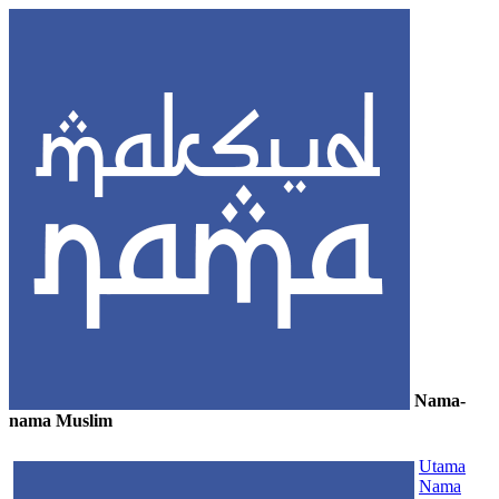
Nama-
nama Muslim
≡
Utama
Nama