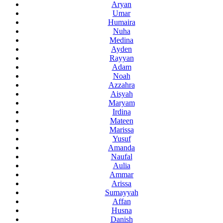
Aryan
Umar
Humaira
Nuha
Medina
Ayden
Rayyan
Adam
Noah
Azzahra
Aisyah
Maryam
Irdina
Mateen
Marissa
Yusuf
Amanda
Naufal
Aulia
Ammar
Arissa
Sumayyah
Affan
Husna
Danish