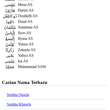
Musa AS
مُوْسَى
Harun AS
هَارُوُنُ
Dzulkifli AS
ذُو الكِفْلِ
Daud AS
دَاوُودُ
Sulaiman AS
سُلَيْمَانُ
Ilyas AS
إِلْيَاسُ
Ilyasa AS
إِلْيَسَعُ
Yunus AS
يُوْنُسُ
Zakaria AS
زَكَرِيَّا
Yahya AS
يَحْيَى
Isa AS
عِيْسَى
Muhammad SAW
مُحَمَّدٌ
Carian Nama Terbaru
Sophia Qawla
Sophia Khawla