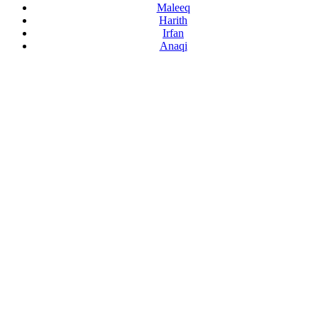
Maleeq
Harith
Irfan
Anaqi