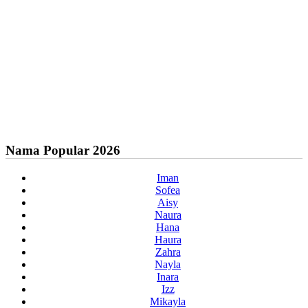
Nama Popular 2026
Iman
Sofea
Aisy
Naura
Hana
Haura
Zahra
Nayla
Inara
Izz
Mikayla