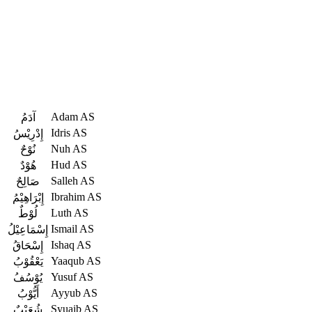
Adam AS
آدَمُ
Idris AS
إِدْرِيْسُ
Nuh AS
نُوْحٌ
Hud AS
هُوْدٌ
Salleh AS
صَالِحٌ
Ibrahim AS
إِبْرَاهِيْمُ
Luth AS
لُوْطٌ
Ismail AS
إِسْمَاعِيْلُ
Ishaq AS
إِسْحَاقُ
Yaaqub AS
يَعْقُوْبُ
Yusuf AS
يُوْسُفُ
Ayyub AS
أَيُّوْبُ
Syuaib AS
شُعَيْبٌ