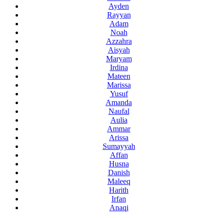
Ayden
Rayyan
Adam
Noah
Azzahra
Aisyah
Maryam
Irdina
Mateen
Marissa
Yusuf
Amanda
Naufal
Aulia
Ammar
Arissa
Sumayyah
Affan
Husna
Danish
Maleeq
Harith
Irfan
Anaqi