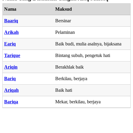
Nama
Maksud
Baariq
Bersinar
Arikah
Pelaminan
Eariq
Baik budi, mulia asalnya, bijaksana
Tarique
Bintang subuh, pengetuk hati
Ariqin
Berakhlak baik
Bariq
Berkilau, berjaya
Ariqah
Baik hati
Bariqa
Mekar, berkilau, berjaya