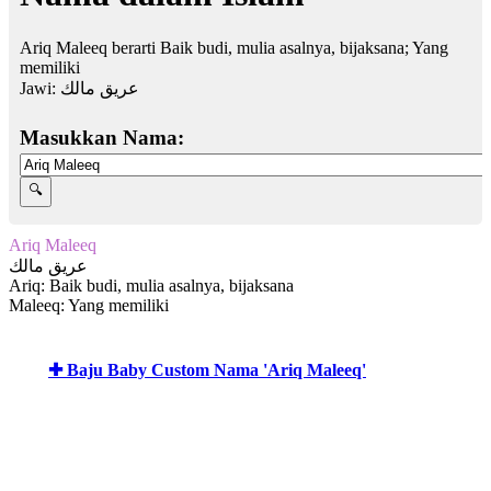
Ariq Maleeq berarti Baik budi, mulia asalnya, bijaksana; Yang
memiliki
Jawi:
عريق مالك
Masukkan Nama:
Ariq Maleeq
عريق مالك
Ariq: Baik budi, mulia asalnya, bijaksana
Maleeq: Yang memiliki
✚ Baju Baby Custom Nama 'Ariq Maleeq'