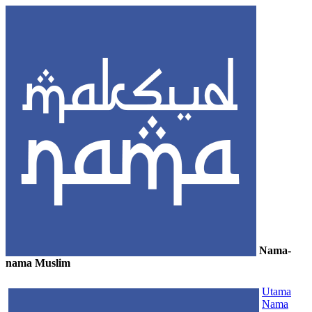
Nama-
nama Muslim
≡
Utama
Nama