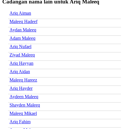
Cadangan nama lain untuk Ariq Maleeq
Ariq Aiman
Maleeq Hadeef
Aydan Maleeq
Adam Maleeq
Ariq Nufael
Ziyad Maleeq
Ariq Hayyan
Ariq Aidan
Maleeq Hareez
Ariq Hayder
Aydeen Maleeq
Shayden Maleeq
Maleeq Mikael
Ariq Fahim