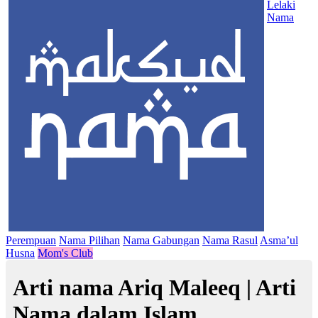
Lelaki
Nama
Perempuan
Nama Pilihan
Nama Gabungan
Nama Rasul
Asma’ul
Husna
Mom's Club
Arti nama Ariq Maleeq | Arti
Nama dalam Islam