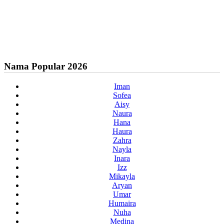
Nama Popular 2026
Iman
Sofea
Aisy
Naura
Hana
Haura
Zahra
Nayla
Inara
Izz
Mikayla
Aryan
Umar
Humaira
Nuha
Medina