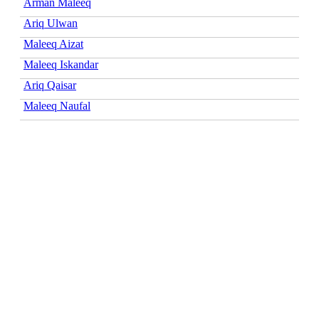
Arman Maleeq
Ariq Ulwan
Maleeq Aizat
Maleeq Iskandar
Ariq Qaisar
Maleeq Naufal