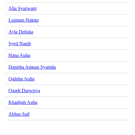
Alia Syazwani
Luqman Hakim
Ayla Delisha
Syed Naqib
Hana Aulia
Danisha Amnan Syamila
Qalisha Aulia
Qaseh Darwisya
Khadijah Aulia
Abbas Saif