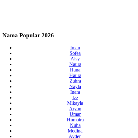
Nama Popular 2026
Iman
Sofea
Aisy
Naura
Hana
Haura
Zahra
Nayla
Inara
Izz
Mikayla
Aryan
Umar
Humaira
Nuha
Medina
Ayden