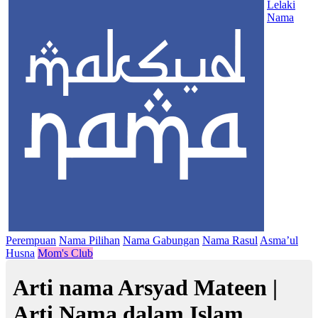
Lelaki
Nama
Perempuan
Nama Pilihan
Nama Gabungan
Nama Rasul
Asma’ul
Husna
Mom's Club
Arti nama Arsyad Mateen |
Arti Nama dalam Islam