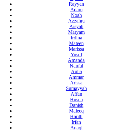
Rayyan
Adam
Noah
Azzahra
Aisyah
Maryam
Irdina
Mateen
Marissa
Yusuf
Amanda
Naufal
Aulia
Ammar
Arissa
Sumayyah
Affan
Husna
Danish
Maleeq
Harith
Irfan
Anaqi