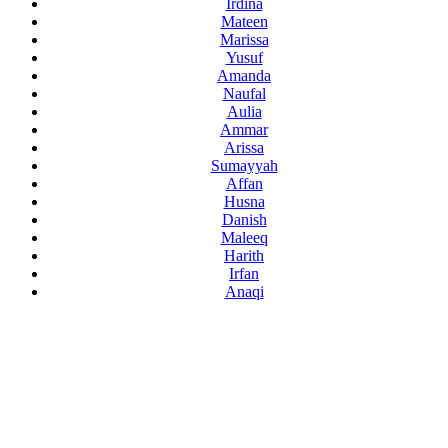
Irdina
Mateen
Marissa
Yusuf
Amanda
Naufal
Aulia
Ammar
Arissa
Sumayyah
Affan
Husna
Danish
Maleeq
Harith
Irfan
Anaqi