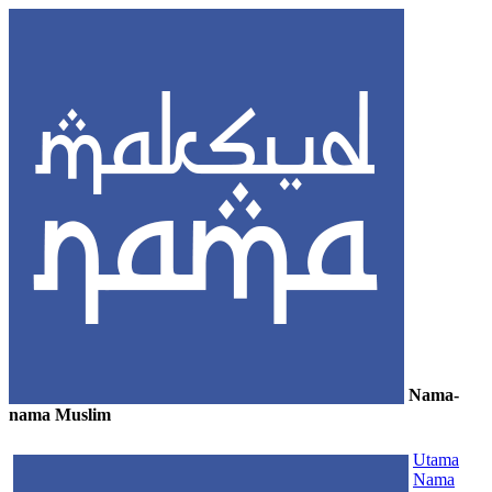
Nama-
nama Muslim
≡
Utama
Nama