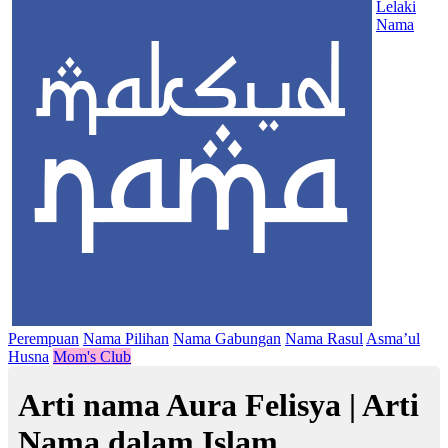
Lelaki
Nama
Perempuan
Nama Pilihan
Nama Gabungan
Nama Rasul
Asma’ul
Husna
Mom's Club
Arti nama Aura Felisya | Arti
Nama dalam Islam