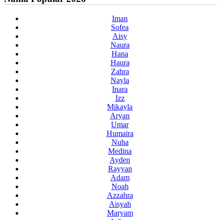
Iman
Sofea
Aisy
Naura
Hana
Haura
Zahra
Nayla
Inara
Izz
Mikayla
Aryan
Umar
Humaira
Nuha
Medina
Ayden
Rayyan
Adam
Noah
Azzahra
Aisyah
Maryam