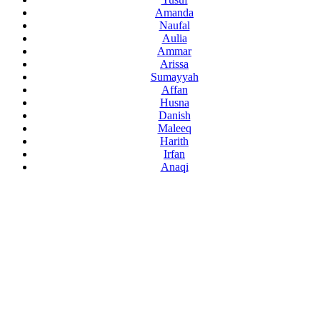
Amanda
Naufal
Aulia
Ammar
Arissa
Sumayyah
Affan
Husna
Danish
Maleeq
Harith
Irfan
Anaqi