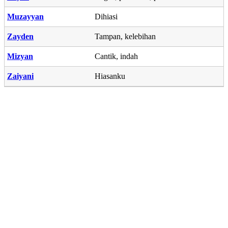
Muzayyan
Dihiasi
Zayden
Tampan, kelebihan
Mizyan
Cantik, indah
Zaiyani
Hiasanku