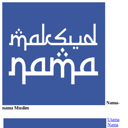
Nama-
nama Muslim
≡
Utama
Nama