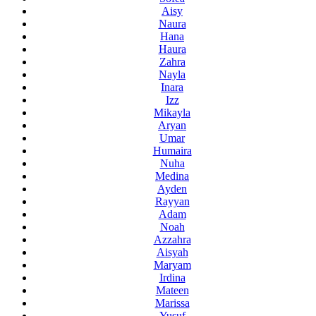
Aisy
Naura
Hana
Haura
Zahra
Nayla
Inara
Izz
Mikayla
Aryan
Umar
Humaira
Nuha
Medina
Ayden
Rayyan
Adam
Noah
Azzahra
Aisyah
Maryam
Irdina
Mateen
Marissa
Yusuf