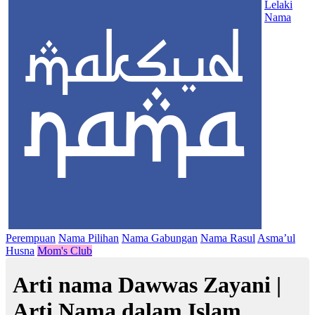
Lelaki
Nama
Perempuan
Nama Pilihan
Nama Gabungan
Nama Rasul
Asma’ul
Husna
Mom's Club
Arti nama Dawwas Zayani |
Arti Nama dalam Islam