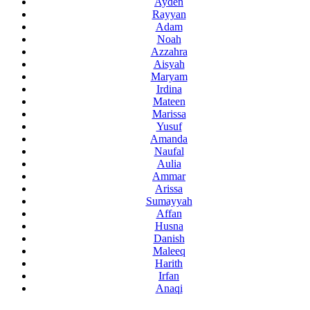
Ayden
Rayyan
Adam
Noah
Azzahra
Aisyah
Maryam
Irdina
Mateen
Marissa
Yusuf
Amanda
Naufal
Aulia
Ammar
Arissa
Sumayyah
Affan
Husna
Danish
Maleeq
Harith
Irfan
Anaqi