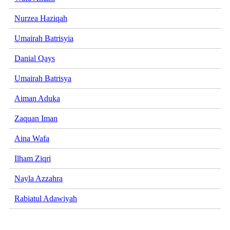
Nurzea Haziqah
Umairah Batrisyia
Danial Qays
Umairah Batrisya
Aiman Aduka
Zaquan Iman
Aina Wafa
Ilham Ziqri
Nayla Azzahra
Rabiatul Adawiyah