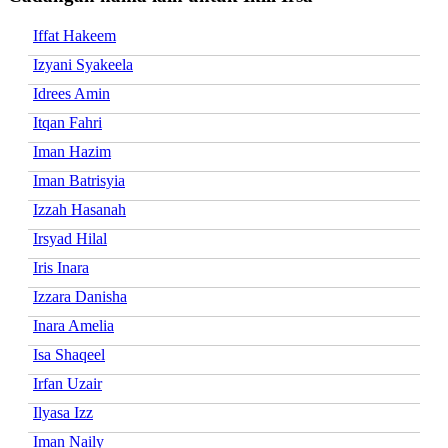
Iffat Hakeem
Izyani Syakeela
Idrees Amin
Itqan Fahri
Iman Hazim
Iman Batrisyia
Izzah Hasanah
Irsyad Hilal
Iris Inara
Izzara Danisha
Inara Amelia
Isa Shaqeel
Irfan Uzair
Ilyasa Izz
Iman Naily