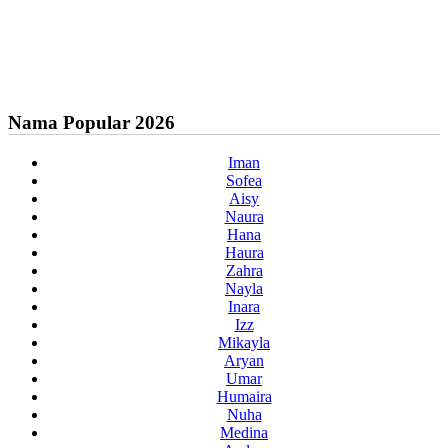
Nama Popular 2026
Iman
Sofea
Aisy
Naura
Hana
Haura
Zahra
Nayla
Inara
Izz
Mikayla
Aryan
Umar
Humaira
Nuha
Medina