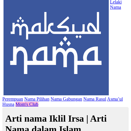
Lelaki
Nama
Perempuan
Nama Pilihan
Nama Gabungan
Nama Rasul
Asma’ul
Husna
Mom's Club
Arti nama Iklil Irsa | Arti
Nama dalam Islam