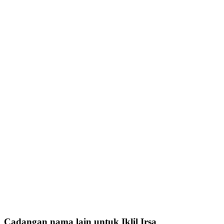
Cadangan nama lain untuk Iklil Irsa