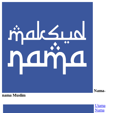
Nama-
nama Muslim
≡
Utama
Nama