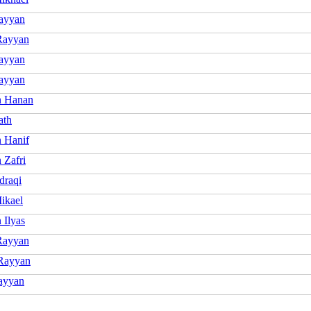
ayyan
Rayyan
ayyan
Rayyan
n Hanan
ath
 Hanif
 Zafri
draqi
ikael
 Ilyas
Rayyan
Rayyan
ayyan