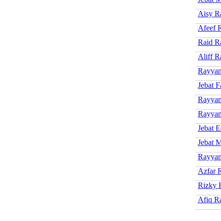
Aisy R
Afeef 
Raid R
Aliff 
Rayya
Jebat F
Rayyan
Rayyan
Jebat E
Jebat M
Rayyan
Azfar 
Rizky 
Afiq R