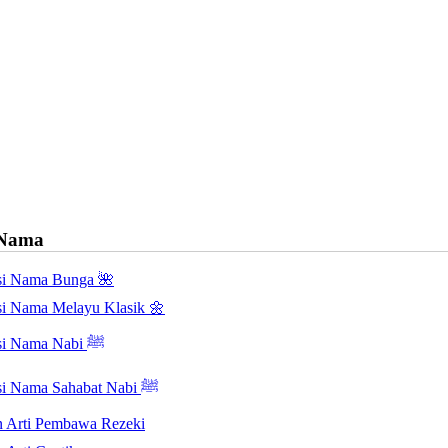
 Nama
asi Nama Bunga 🌺
asi Nama Melayu Klasik 🌼
Inspirasi Nama Nabi ﷺ
Inspirasi Nama Sahabat Nabi ﷺ
 Arti Pembawa Rezeki