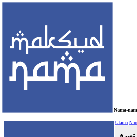
Nama-nam
≡
Utama
Nam