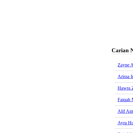
Carian 
Zayne 
Arissa I
Hawra Z
Faiqah 
Alif Ai
Ayra H