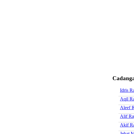
Cadanga
Idris 
Aqil R
Aleef 
Alif R
Akif R
Jebat 