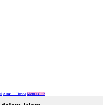
ul
Asma’ul Husna
Mom's Club