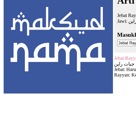
Arti
Jebat Ray
Jawi:
اين
Masuk
Jebat Rayy
جبات راين
Jebat: Haru
Rayyan: Ke