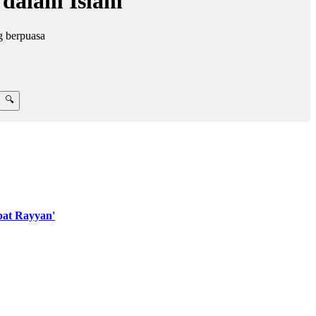
 dalam Islam
g berpuasa
at Rayyan'