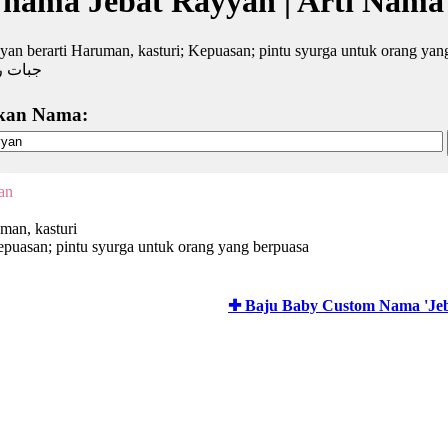
 nama Jebat Rayyan | Arti Nama
yan berarti Haruman, kasturi; Kepuasan; pintu syurga untuk orang yan
جبات ر
kan Nama:
an
man, kasturi
puasan; pintu syurga untuk orang yang berpuasa
✚ Baju Baby Custom Nama 'Jeb