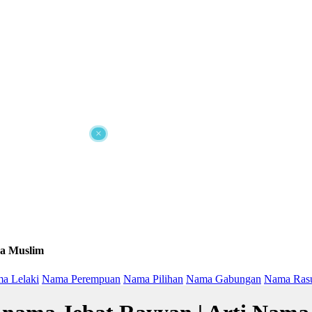
×
a Muslim
a Lelaki
Nama Perempuan
Nama Pilihan
Nama Gabungan
Nama Ras