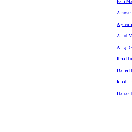
Faiq Ma
Ammar
Ayden 
Ainul M
Aniq Ra
Ilma Hu
Dania 
Iqbal H
Harraz I