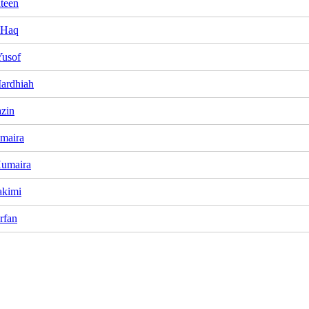
teen
 Haq
Yusof
ardhiah
zin
maira
Humaira
akimi
rfan