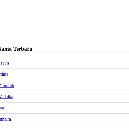
Nama Terbaru
Aryan
rdina
innirah
Malaika
man
umaira