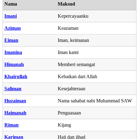
Nama
Maksud
Imani
Kepercayaanku
Aziman
Keazaman
Eiman
Iman, keimanan
Imanina
Iman kami
Himanah
Memberi semangat
Khairullah
Kebaikan dari Allah
Saliman
Kesejahteraan
Huzaiman
Nama sahabat nabi Muhammad SAW
Haimanah
Penguasaan
Riman
Kijang
Kariman
Haji dan jihad