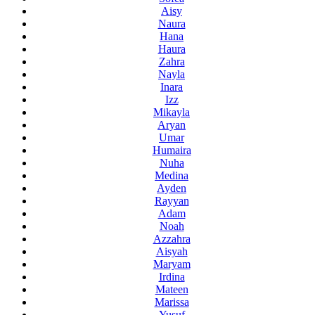
Aisy
Naura
Hana
Haura
Zahra
Nayla
Inara
Izz
Mikayla
Aryan
Umar
Humaira
Nuha
Medina
Ayden
Rayyan
Adam
Noah
Azzahra
Aisyah
Maryam
Irdina
Mateen
Marissa
Yusuf