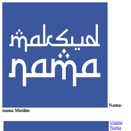
Nama-
nama Muslim
≡
Utama
Nama