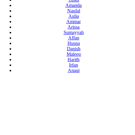
Amanda
Naufal
Aulia
Ammar
Arissa
Sumayyah
Affan
Husna
Danish
Maleeq
Harith
Irfan
Anaqi