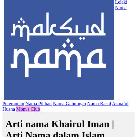
Lelaki
Nama
Perempuan
Nama Pilihan
Nama Gabungan
Nama Rasul
Asma’ul
Husna
Mom's Club
Arti nama Khairul Iman |
Arti Nama dalam Islam