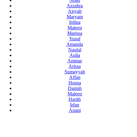
Noah
Azzahra
Aisyah
Maryam
Irdina
Mateen
Marissa
Yusuf
Amanda
Naufal
Aulia
Ammar
Arissa
Sumayyah
Affan
Husna
Danish
Maleeq
Harith
Irfan
Anaqi