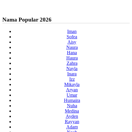
Nama Popular 2026
Iman
Sofea
Aisy
Naura
Hana
Haura
Zahra
Nayla
Inara
Izz
Mikayla
Aryan
Umar
Humaira
Nuha
Medina
Ayden
Rayyan
Adam