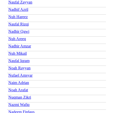
Naufal Zayyan
Nadhif Azril
Nuh Hareez
Naufal Rizqi
Nadhir Qawi
Nuh Areeq
Nadhir Amzar
Nuh Mikail
Naufal Iqram
Noah Rayyan
Nufael Amsyar
Naim Adrian
Noah Arafat
Nuqman Zikri
Nazmi Wafiq
Nadeem Firdaus