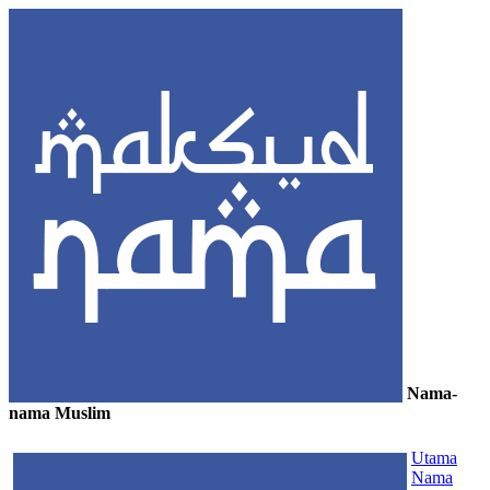
Nama-
nama Muslim
≡
Utama
Nama