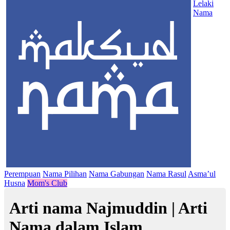
Lelaki
Nama
Perempuan
Nama Pilihan
Nama Gabungan
Nama Rasul
Asma’ul
Husna
Mom's Club
Arti nama Najmuddin | Arti
Nama dalam Islam