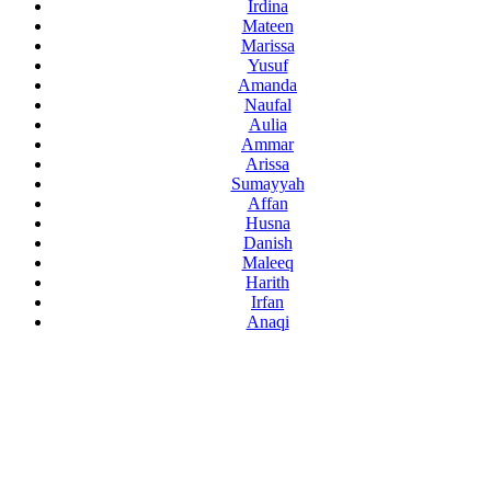
Irdina
Mateen
Marissa
Yusuf
Amanda
Naufal
Aulia
Ammar
Arissa
Sumayyah
Affan
Husna
Danish
Maleeq
Harith
Irfan
Anaqi