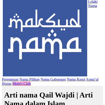
Lelaki
Nama
Perempuan
Nama Pilihan
Nama Gabungan
Nama Rasul
Asma’ul
Husna
Mom's Club
Arti nama Qail Wajdi | Arti
Nama dalam Islam