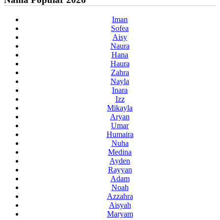
Iman
Sofea
Aisy
Naura
Hana
Haura
Zahra
Nayla
Inara
Izz
Mikayla
Aryan
Umar
Humaira
Nuha
Medina
Ayden
Rayyan
Adam
Noah
Azzahra
Aisyah
Maryam