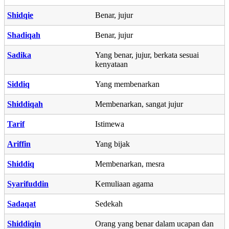
Shidqie
Benar, jujur
Shadiqah
Benar, jujur
Sadika
Yang benar, jujur, berkata sesuai
kenyataan
Siddiq
Yang membenarkan
Shiddiqah
Membenarkan, sangat jujur
Tarif
Istimewa
Ariffin
Yang bijak
Shiddiq
Membenarkan, mesra
Syarifuddin
Kemuliaan agama
Sadaqat
Sedekah
Shiddiqin
Orang yang benar dalam ucapan dan