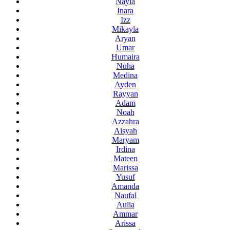
Nayla
Inara
Izz
Mikayla
Aryan
Umar
Humaira
Nuha
Medina
Ayden
Rayyan
Adam
Noah
Azzahra
Aisyah
Maryam
Irdina
Mateen
Marissa
Yusuf
Amanda
Naufal
Aulia
Ammar
Arissa