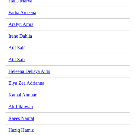
Hana Marya
Farha Ameena
Aralyn Amra
Irene Dahlia
Atif Saif
Atif Safi
Heleena Delisya Airis
Elya Zea Adrianna
Kamal Annuar
Akif Ikhwan
Raees Naufal
Haziq Hamiz