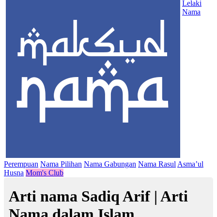
Lelaki
Nama
Perempuan
Nama Pilihan
Nama Gabungan
Nama Rasul
Asma’ul
Husna
Mom's Club
Arti nama Sadiq Arif | Arti
Nama dalam Islam