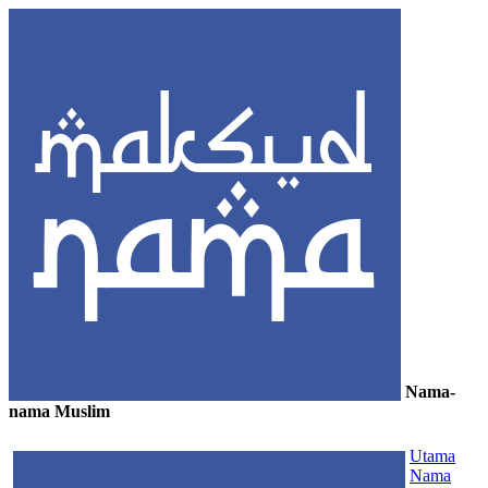
Nama-
nama Muslim
≡
Utama
Nama