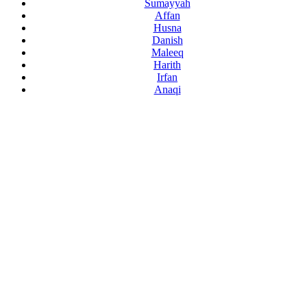
Sumayyah
Affan
Husna
Danish
Maleeq
Harith
Irfan
Anaqi