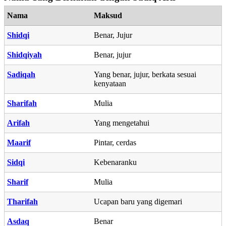
Nama
Maksud
Shidqi
Benar, Jujur
Shidqiyah
Benar, jujur
Sadiqah
Yang benar, jujur, berkata sesuai
kenyataan
Sharifah
Mulia
Arifah
Yang mengetahui
Maarif
Pintar, cerdas
Sidqi
Kebenaranku
Sharif
Mulia
Tharifah
Ucapan baru yang digemari
Asdaq
Benar