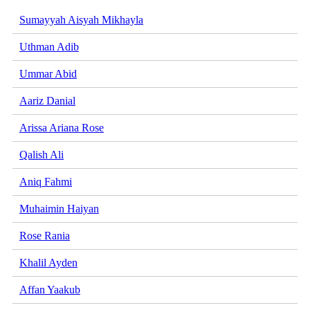
Sumayyah Aisyah Mikhayla
Uthman Adib
Ummar Abid
Aariz Danial
Arissa Ariana Rose
Qalish Ali
Aniq Fahmi
Muhaimin Haiyan
Rose Rania
Khalil Ayden
Affan Yaakub