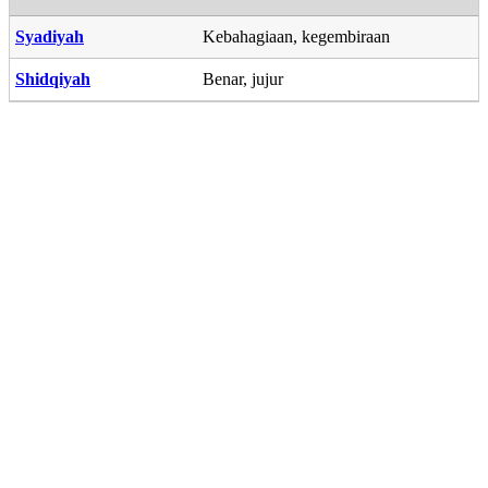
Syadiyah
Kebahagiaan, kegembiraan
Shidqiyah
Benar, jujur