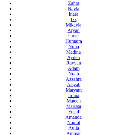
Zahra
Nayla
Inara
Izz
Mikayla
Aryan
Umar
Humaira
Nuha
Medina
Ayden
Rayyan
Adam
Noah
Azzahra
Aisyah
Maryam
Irdina
Mateen
Marissa
Yusuf
Amanda
Naufal
Aulia
Ammar