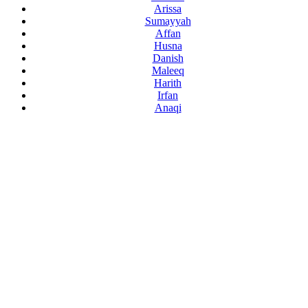
Arissa
Sumayyah
Affan
Husna
Danish
Maleeq
Harith
Irfan
Anaqi