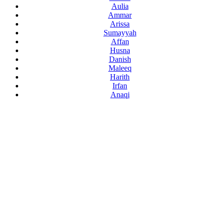
Aulia
Ammar
Arissa
Sumayyah
Affan
Husna
Danish
Maleeq
Harith
Irfan
Anaqi