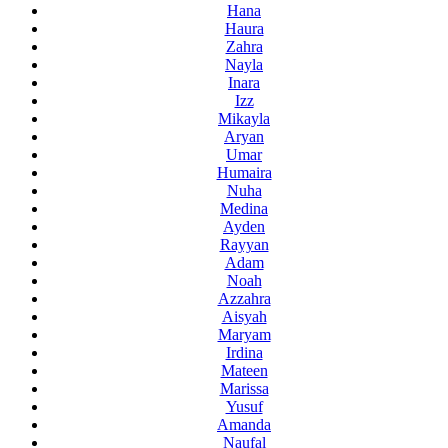
Hana
Haura
Zahra
Nayla
Inara
Izz
Mikayla
Aryan
Umar
Humaira
Nuha
Medina
Ayden
Rayyan
Adam
Noah
Azzahra
Aisyah
Maryam
Irdina
Mateen
Marissa
Yusuf
Amanda
Naufal