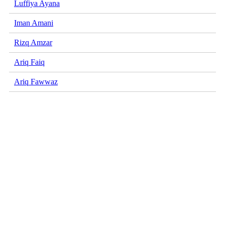
Luffiya Ayana
Iman Amani
Rizq Amzar
Ariq Faiq
Ariq Fawwaz