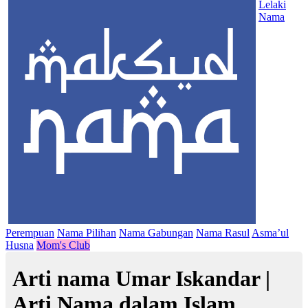
Lelaki
Nama
Perempuan
Nama Pilihan
Nama Gabungan
Nama Rasul
Asma’ul
Husna
Mom's Club
Arti nama Umar Iskandar |
Arti Nama dalam Islam