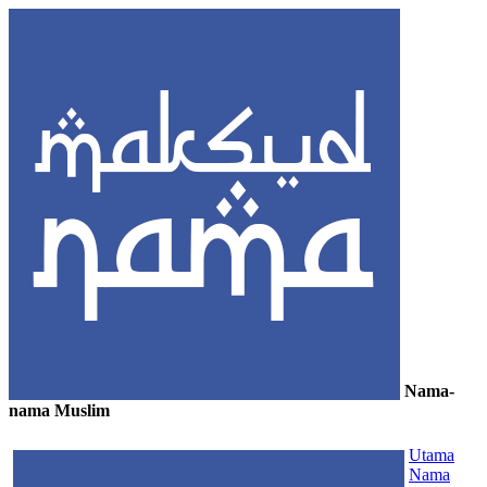
Nama-
nama Muslim
≡
Utama
Nama