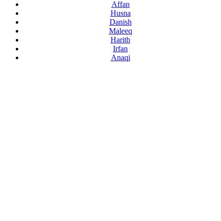
Affan
Husna
Danish
Maleeq
Harith
Irfan
Anaqi