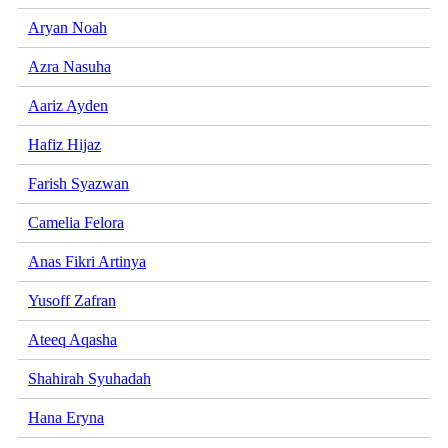
Aryan Noah
Azra Nasuha
Aariz Ayden
Hafiz Hijaz
Farish Syazwan
Camelia Felora
Anas Fikri Artinya
Yusoff Zafran
Ateeq Aqasha
Shahirah Syuhadah
Hana Eryna