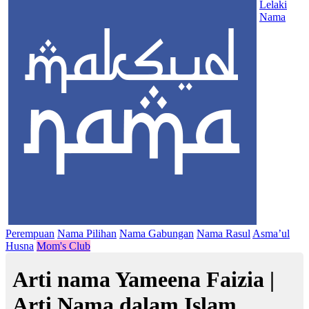
Lelaki
Nama
Perempuan
Nama Pilihan
Nama Gabungan
Nama Rasul
Asma’ul
Husna
Mom's Club
Arti nama Yameena Faizia |
Arti Nama dalam Islam