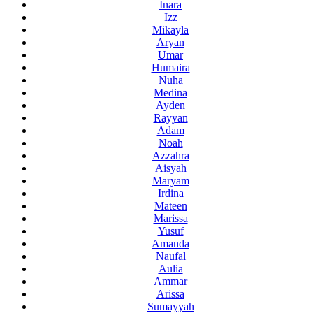
Inara
Izz
Mikayla
Aryan
Umar
Humaira
Nuha
Medina
Ayden
Rayyan
Adam
Noah
Azzahra
Aisyah
Maryam
Irdina
Mateen
Marissa
Yusuf
Amanda
Naufal
Aulia
Ammar
Arissa
Sumayyah