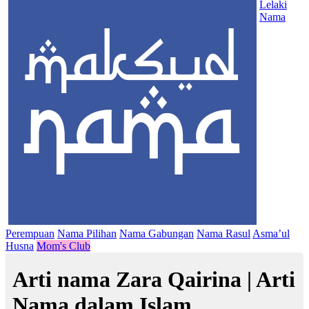
Lelaki
Nama
Perempuan
Nama Pilihan
Nama Gabungan
Nama Rasul
Asma’ul
Husna
Mom's Club
Arti nama Zara Qairina | Arti
Nama dalam Islam