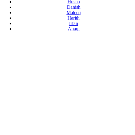
Husna
Danish
Maleeq
Harith
Irfan
Anaqi