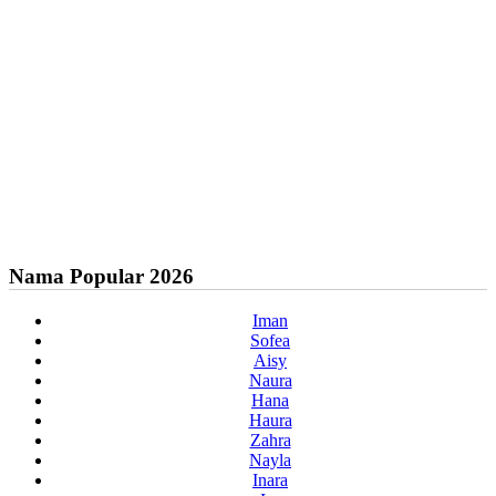
Nama Popular 2026
Iman
Sofea
Aisy
Naura
Hana
Haura
Zahra
Nayla
Inara