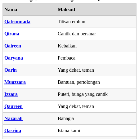
Nama
Maksud
Qatrunnada
Titisan embun
Qirana
Cantik dan bersinar
Qaireen
Kebaikan
Qaryana
Pembaca
Qarin
Yang dekat, teman
Muazzara
Bantuan, pertolongan
Izzara
Puteri, bunga yang cantik
Qaureen
Yang dekat, teman
Nazarah
Bahagia
Qasrina
Istana kami