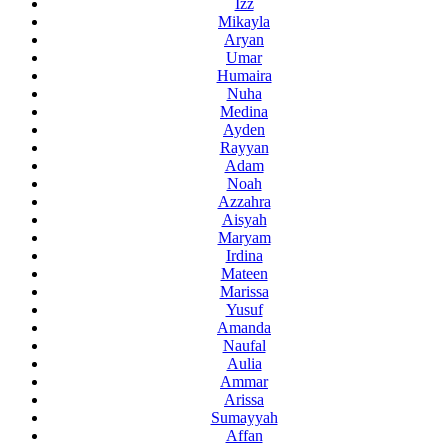
Izz
Mikayla
Aryan
Umar
Humaira
Nuha
Medina
Ayden
Rayyan
Adam
Noah
Azzahra
Aisyah
Maryam
Irdina
Mateen
Marissa
Yusuf
Amanda
Naufal
Aulia
Ammar
Arissa
Sumayyah
Affan