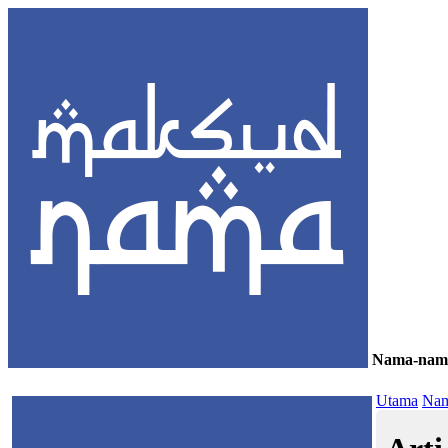
Nama-nam
≡
Utama
Nam