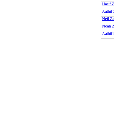
Hasif 
Aathif
Neil Z
Noah Z
Aathif