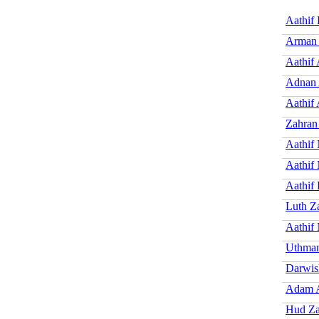
Aathif
Arman 
Aathif
Adnan 
Aathif 
Zahran
Aathif
Aathif 
Aathif 
Luth Z
Aathif
Uthman
Darwis
Adam A
Hud Za