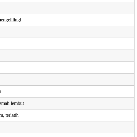
engelilingi
n
emah lembut
, terlatih