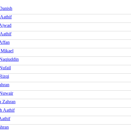
 Danish
Aathif
 Ajwad
Aathif
Affan
 Mikael
 Naqiuddin
Nufail
Rizqi
ahran
 Nuwair
 Zahran
h Aathif
athif
hran