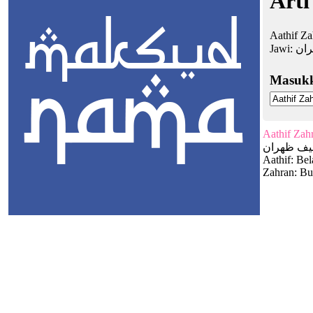
Arti
Aathif Za
Jawi:
ان
Masuk
Aathif Zah
ف ظهران
Aathif: Bel
Zahran: Bu