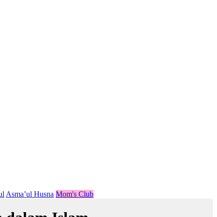
ul
Asma’ul Husna
Mom's Club