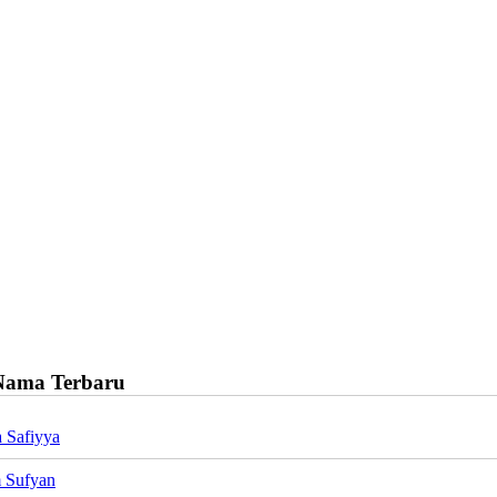
Nama Terbaru
 Safiyya
 Sufyan