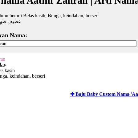
 nama Aathif Zahran | Arti Nam
hran berarti Belas kasih; Bunga, keindahan, berseri
عطيف ظهر
kan Nama:
ran
عطي
as kasih
nga, keindahan, berseri
✚ Baju Baby Custom Nama 'Aat