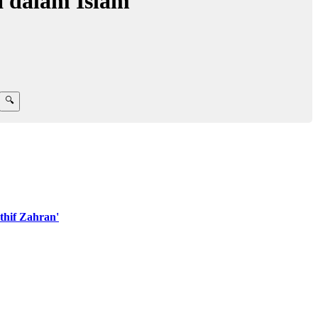
a dalam Islam
hif Zahran'