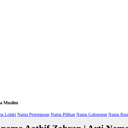
a Muslim
a Lelaki
Nama Perempuan
Nama Pilihan
Nama Gabungan
Nama Ras