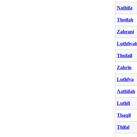
Nathifa
Thoifah
Zahrani
Luthfiya
Thufail
Zahrin
Luthfya
Aathifah
Luthfi
Thaqif
Thifal