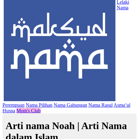
Lelaki
Nama
Perempuan
Nama Pilihan
Nama Gabungan
Nama Rasul
Asma’ul
Husna
Mom's Club
Arti nama Noah | Arti Nama
dalam Islam