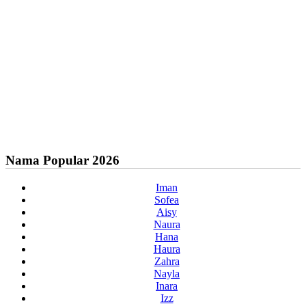
Nama Popular 2026
Iman
Sofea
Aisy
Naura
Hana
Haura
Zahra
Nayla
Inara
Izz