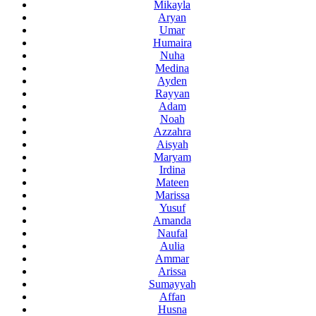
Mikayla
Aryan
Umar
Humaira
Nuha
Medina
Ayden
Rayyan
Adam
Noah
Azzahra
Aisyah
Maryam
Irdina
Mateen
Marissa
Yusuf
Amanda
Naufal
Aulia
Ammar
Arissa
Sumayyah
Affan
Husna