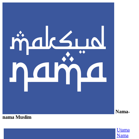
Nama-
nama Muslim
≡
Utama
Nama