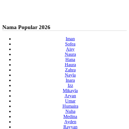
Nama Popular 2026
Iman
Sofea
Aisy
Naura
Hana
Haura
Zahra
Nayla
Inara
Izz
Mikayla
Aryan
Umar
Humaira
Nuha
Medina
Ayden
Rayyan