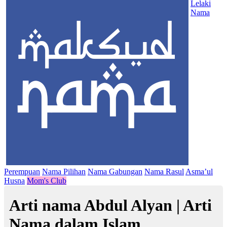
Lelaki
Nama
Perempuan
Nama Pilihan
Nama Gabungan
Nama Rasul
Asma’ul
Husna
Mom's Club
Arti nama Abdul Alyan | Arti
Nama dalam Islam