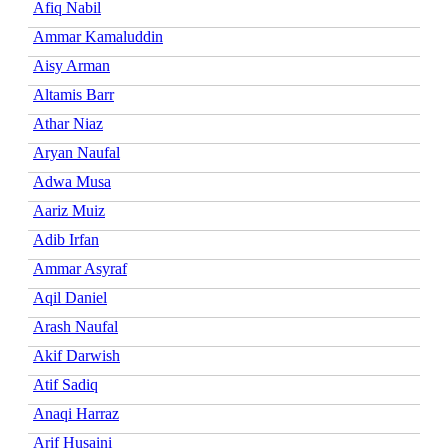
Afiq Nabil
Ammar Kamaluddin
Aisy Arman
Altamis Barr
Athar Niaz
Aryan Naufal
Adwa Musa
Aariz Muiz
Adib Irfan
Ammar Asyraf
Aqil Daniel
Arash Naufal
Akif Darwish
Atif Sadiq
Anaqi Harraz
Arif Husaini