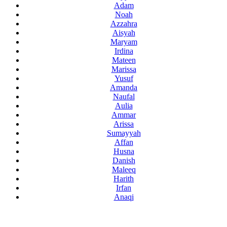
Adam
Noah
Azzahra
Aisyah
Maryam
Irdina
Mateen
Marissa
Yusuf
Amanda
Naufal
Aulia
Ammar
Arissa
Sumayyah
Affan
Husna
Danish
Maleeq
Harith
Irfan
Anaqi