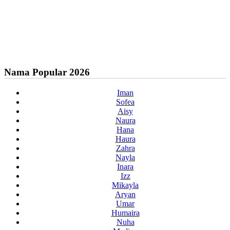
Nama Popular 2026
Iman
Sofea
Aisy
Naura
Hana
Haura
Zahra
Nayla
Inara
Izz
Mikayla
Aryan
Umar
Humaira
Nuha