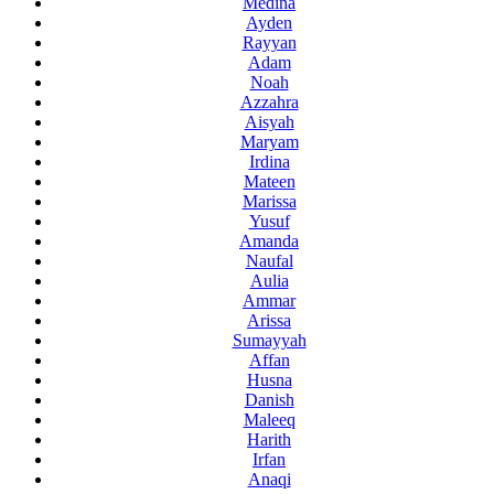
Medina
Ayden
Rayyan
Adam
Noah
Azzahra
Aisyah
Maryam
Irdina
Mateen
Marissa
Yusuf
Amanda
Naufal
Aulia
Ammar
Arissa
Sumayyah
Affan
Husna
Danish
Maleeq
Harith
Irfan
Anaqi