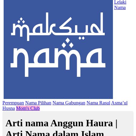
Lelaki
Nama
Perempuan
Nama Pilihan
Nama Gabungan
Nama Rasul
Asma’ul
Husna
Mom's Club
Arti nama Anggun Haura |
Arti Nama dalam Islam