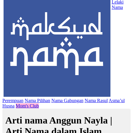
Lelaki
Nama
Perempuan
Nama Pilihan
Nama Gabungan
Nama Rasul
Asma’ul
Husna
Mom's Club
Arti nama Anggun Nayla |
Arti Nama dalam Islam