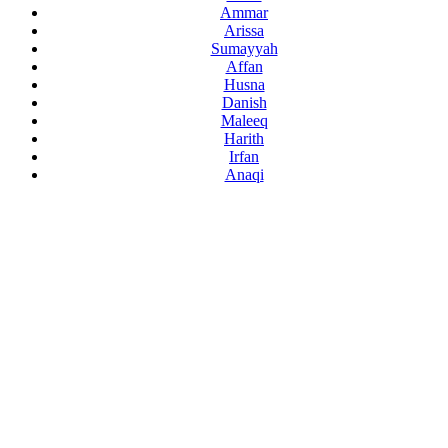
Ammar
Arissa
Sumayyah
Affan
Husna
Danish
Maleeq
Harith
Irfan
Anaqi