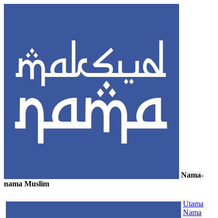
Nama-
nama Muslim
≡
Utama
Nama