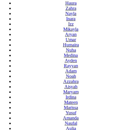
Haura
Zahra
Nayla
Inara
Izz
Mikayla
Aryan
Umar
Humaira
Nuha
Medina
Ayden
Rayyan
Adam
Noah
Azzahra
Aisyah
Maryam
Irdina
Mateen
Marissa
Yusuf
Amanda
Naufal
Aulia