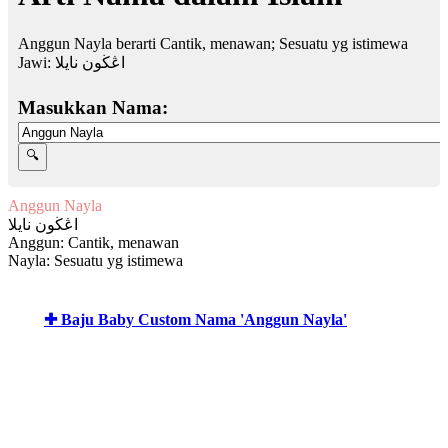
Anggun Nayla berarti Cantik, menawan; Sesuatu yg istimewa
Jawi:
اڠڬون نايلا
Masukkan Nama:
Anggun Nayla
اڠڬون نايلا
Anggun: Cantik, menawan
Nayla: Sesuatu yg istimewa
✚ Baju Baby Custom Nama 'Anggun Nayla'