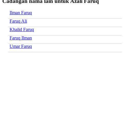
Cadangan nama lain untuk Azali Faruq
Ilman Faruq
Faruq Ali
Khalid Faruq
Faruq Ilman
Umar Faruq