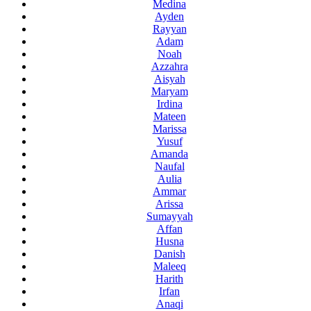
Medina
Ayden
Rayyan
Adam
Noah
Azzahra
Aisyah
Maryam
Irdina
Mateen
Marissa
Yusuf
Amanda
Naufal
Aulia
Ammar
Arissa
Sumayyah
Affan
Husna
Danish
Maleeq
Harith
Irfan
Anaqi