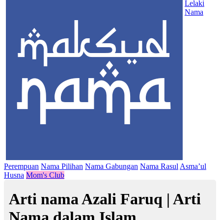
Lelaki
Nama
Perempuan
Nama Pilihan
Nama Gabungan
Nama Rasul
Asma’ul
Husna
Mom's Club
Arti nama Azali Faruq | Arti
Nama dalam Islam