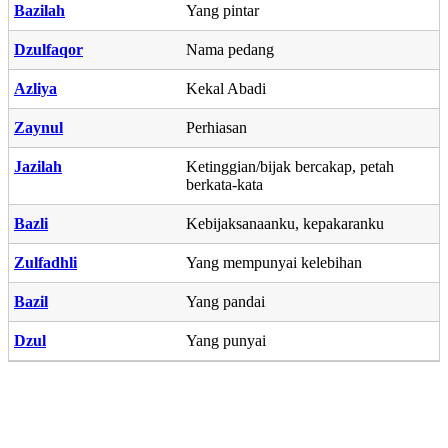
Bazilah
Yang pintar
Dzulfaqor
Nama pedang
Azliya
Kekal Abadi
Zaynul
Perhiasan
Jazilah
Ketinggian/bijak bercakap, petah
berkata-kata
Bazli
Kebijaksanaanku, kepakaranku
Zulfadhli
Yang mempunyai kelebihan
Bazil
Yang pandai
Dzul
Yang punyai