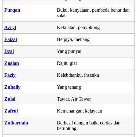
Furqan
Bukti, kenyataan, pembeda benar dan
salah
Azryl
Kekuatan, penyokong
Faizal
Berjaya, menang
Dzal
Yang punyai
Zaalan
Rajin, giat
Fazly
Kelebihanku, ihsanku
Zuhaily
Yang tenang
Zulal
Tawar, Air Tawar
Zafrul
Kemenangan, kejayaan
Zulkarnain
Berhasil dengan baik, cerdas dan
beruntung