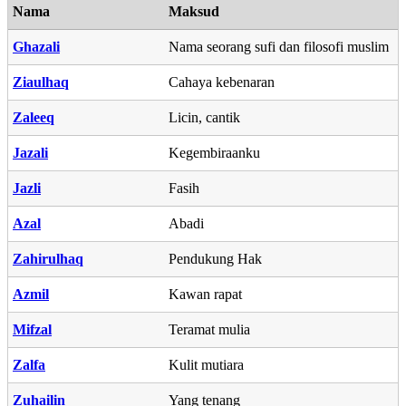
Nama
Maksud
Ghazali
Nama seorang sufi dan filosofi muslim
Ziaulhaq
Cahaya kebenaran
Zaleeq
Licin, cantik
Jazali
Kegembiraanku
Jazli
Fasih
Azal
Abadi
Zahirulhaq
Pendukung Hak
Azmil
Kawan rapat
Mifzal
Teramat mulia
Zalfa
Kulit mutiara
Zuhailin
Yang tenang