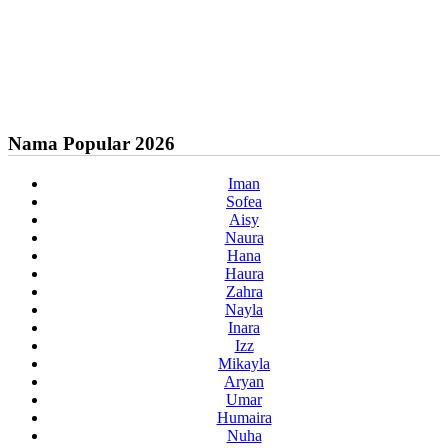
Nama Popular 2026
Iman
Sofea
Aisy
Naura
Hana
Haura
Zahra
Nayla
Inara
Izz
Mikayla
Aryan
Umar
Humaira
Nuha