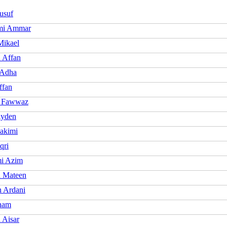
usuf
mi Ammar
Mikael
 Affan
 Adha
ffan
d Fawwaz
Ayden
Hakimi
qri
mi Azim
 Mateen
n Ardani
lham
 Aisar