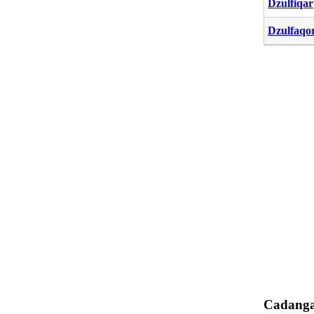
Dzulfiqar
Dzulfaqo
Cadanga