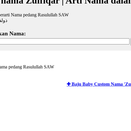
 nama Zulfiqar | Arti Nama dala
 berarti Nama pedang Rasulullah SAW
ذولف
kan Nama:
Nama pedang Rasulullah SAW
✚ Baju Baby Custom Nama 'Zul