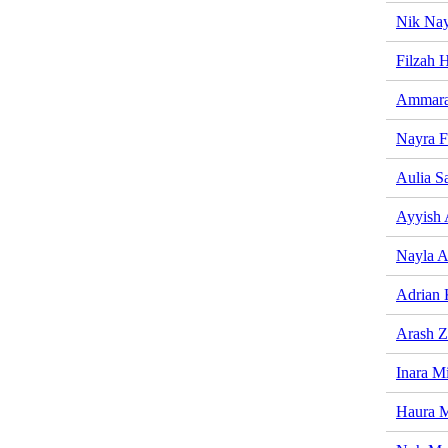
Nik Nay
Filzah 
Ammara
Nayra F
Aulia S
Ayyish 
Nayla A
Adrian 
Arash 
Inara M
Haura M