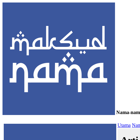
Nama-nam
≡
Utama
Nam