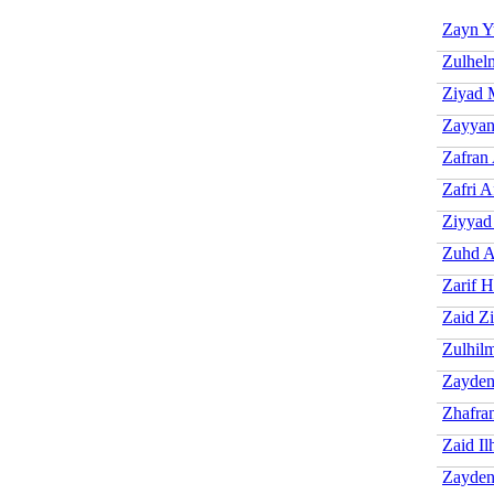
Zayn Y
Zulhel
Ziyad 
Zayyan
Zafran
Zafri A
Ziyya
Zuhd 
Zarif 
Zaid Zi
Zulhil
Zayden
Zhafra
Zaid I
Zayden