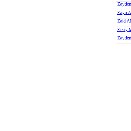
Zayden
Zayn A
Zaid A
Zikry 
Zayden