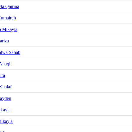
la Qairina
Humairah
 Mikayla
ariza
alwa Sahab
Anaqi
ira
Khalaf
Zayden
ikayla
ikayla