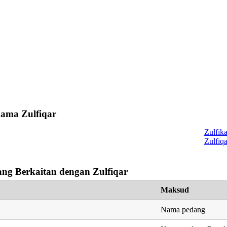
nama Zulfiqar
Zulfika
Zulfiqa
ng Berkaitan dengan Zulfiqar
Maksud
Nama pedang