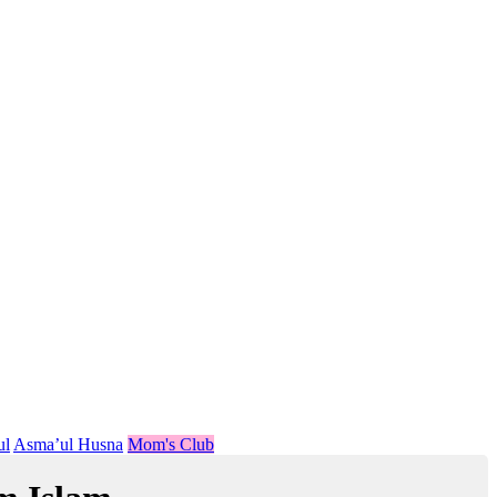
ul
Asma’ul Husna
Mom's Club