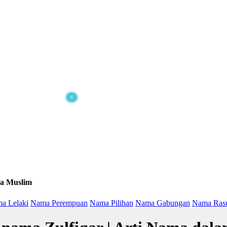
×
a Muslim
a Lelaki
Nama Perempuan
Nama Pilihan
Nama Gabungan
Nama Ras