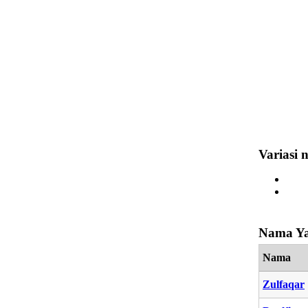
Variasi 
Nama Ya
Nama
Zulfaqar