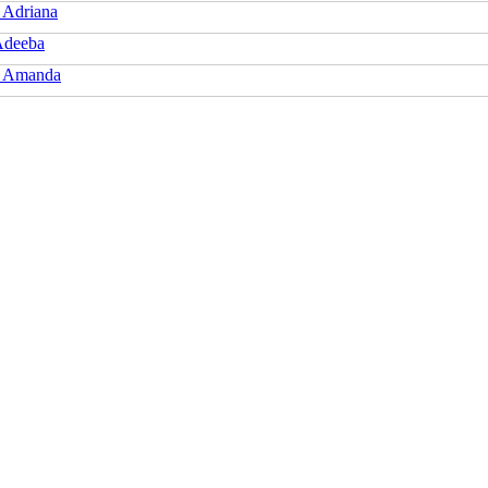
 Adriana
Adeeba
h Amanda