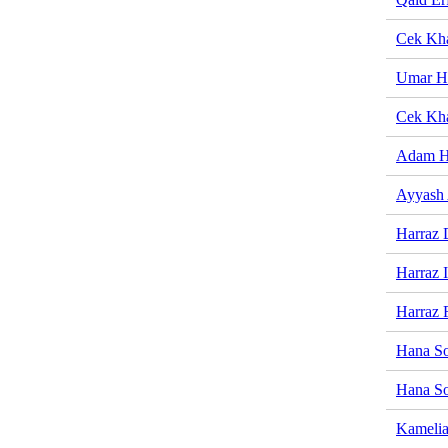
Cek Kha
Umar H
Cek Kha
Adam H
Ayyash
Harraz 
Harraz I
Harraz 
Hana So
Hana So
Kamelia