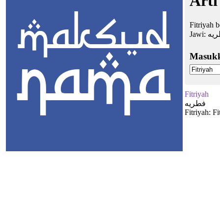
Arti
Fitriyah 
Jawi:
يه
Masuk
Fitriyah
فطريه
Fitriyah: F