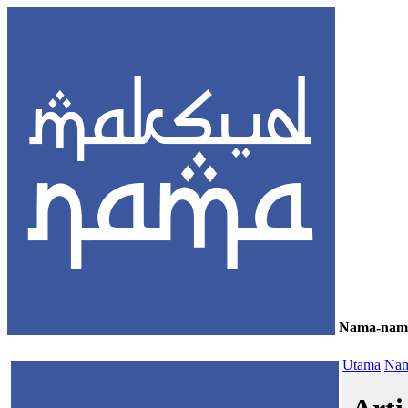
Nama-nam
≡
Utama
Nam