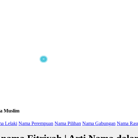
×
a Muslim
a Lelaki
Nama Perempuan
Nama Pilihan
Nama Gabungan
Nama Ras