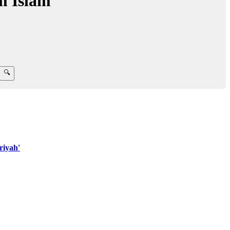
m Islam
riyah'