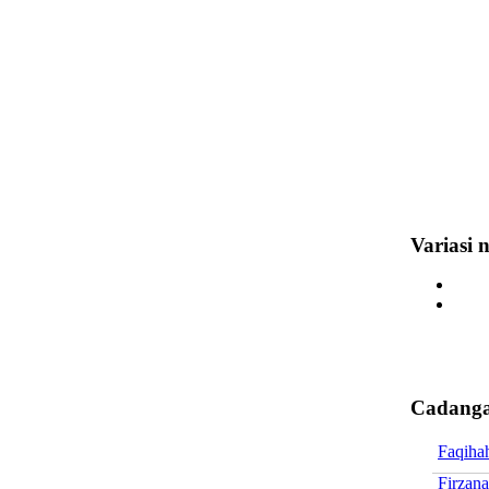
Variasi 
Cadanga
Faqihah
Firzan