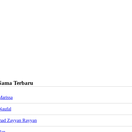
Nama Terbaru
Marissa
Naufal
ad Zayyan Rayyan
fan