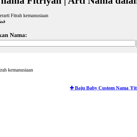
 nama Fitriyah | Arti Nama dala
berarti Fitrah kemanusiaan
فطر
kan Nama:
itrah kemanusiaan
✚ Baju Baby Custom Nama 'Fit