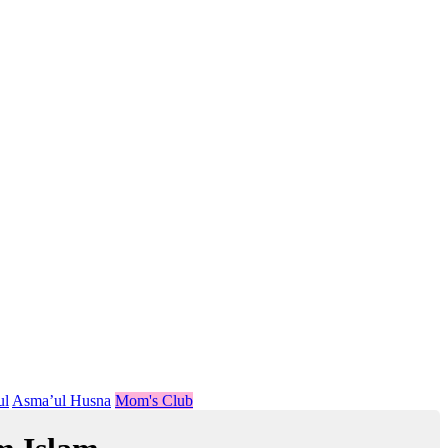
ul
Asma’ul Husna
Mom's Club