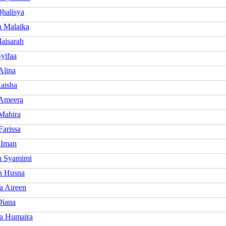
Qhalisya
a Malaika
aisarah
yifaa
Alina
Raisha
 Ameera
Mahira
Farissa
 Iman
a Syamimi
h Husna
a Aireen
Diana
a Humaira