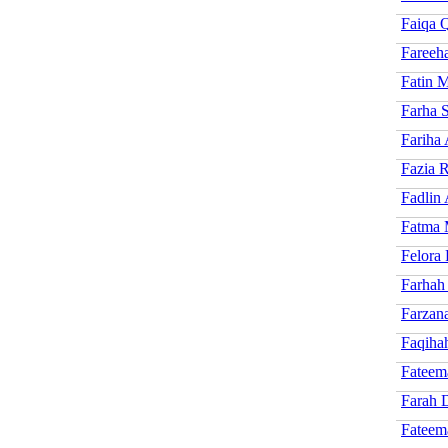
Faiqa 
Fareeh
Fatin M
Farha S
Fariha 
Fazia 
Fadlin
Fatma 
Felora 
Farhah
Farzan
Faqiha
Fateem
Farah 
Fateem