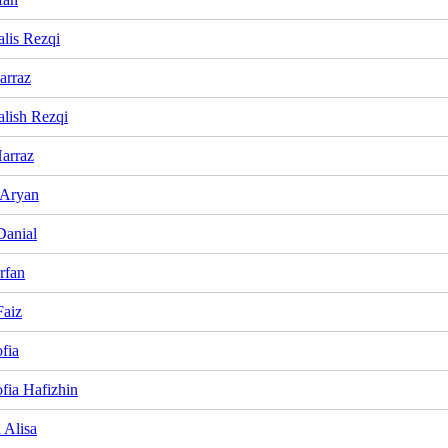
lis Rezqi
arraz
lish Rezqi
arraz
 Aryan
Danial
rfan
Faiz
fia
fia Hafizhin
 Alisa