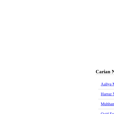
Carian 
Aaliya 
Harraz 
Muhham
Qaid Er