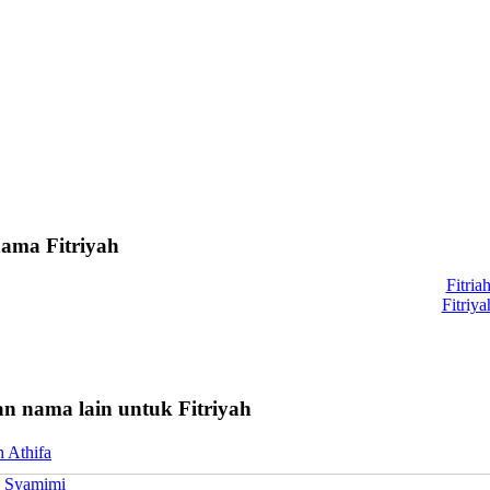
nama Fitriyah
Fitria
Fitriya
n nama lain untuk Fitriyah
 Athifa
a Syamimi