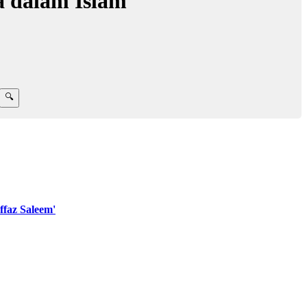
a dalam Islam
faz Saleem'