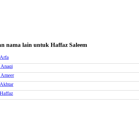
n nama lain untuk Haffaz Saleem
 Arfa
 Anaqi
 Ameer
 Akhtar
Haffaz