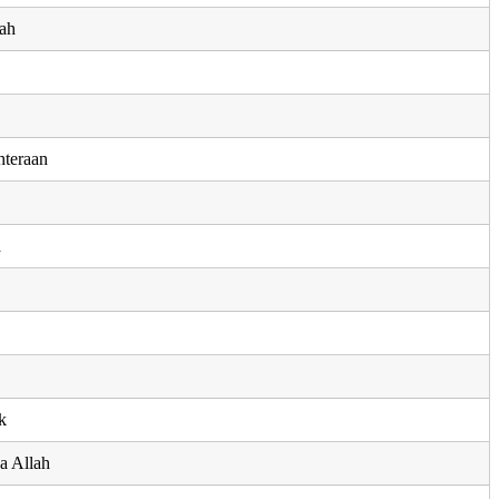
rah
hteraan
a
k
a Allah