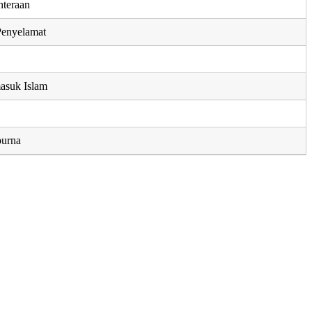
hteraan
Penyelamat
masuk Islam
purna