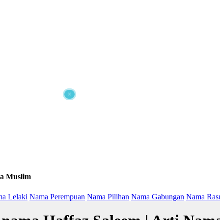
×
a Muslim
a Lelaki
Nama Perempuan
Nama Pilihan
Nama Gabungan
Nama Ras