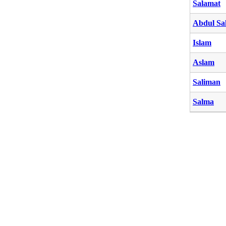
Salamat
Abdul Sa
Islam
Aslam
Saliman
Salma