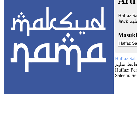
Arti
Haffaz Sa
Jawi:
يم
Masuk
Haffaz Sal
افظ سليم
Haffaz: Pe
Saleem: Se