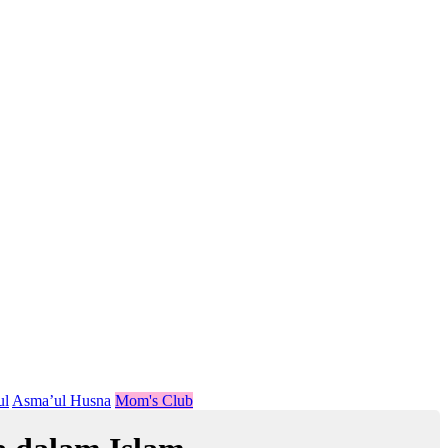
ul
Asma’ul Husna
Mom's Club