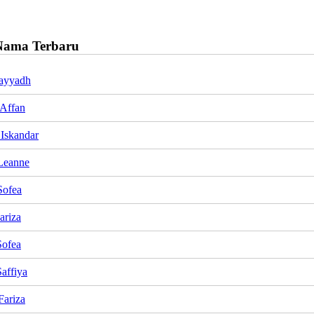
Nama Terbaru
ayyadh
Affan
Iskandar
Leanne
Sofea
ariza
Sofea
affiya
Fariza