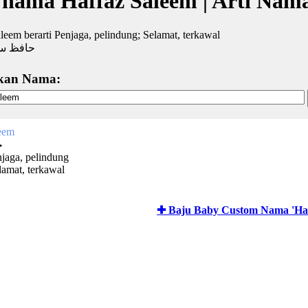
 nama Haffaz Saleem | Arti Nam
leem berarti Penjaga, pelindung; Selamat, terkawal
حافظ سل
kan Nama:
eem
ح
njaga, pelindung
lamat, terkawal
✚ Baju Baby Custom Nama 'Haf