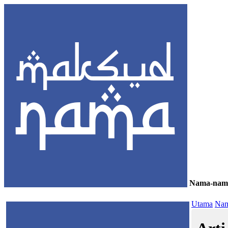
Nama-nam
≡
Utama
Nam