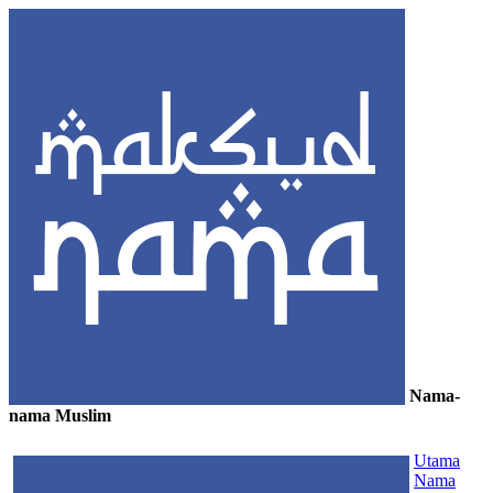
Nama-
nama Muslim
≡
Utama
Nama