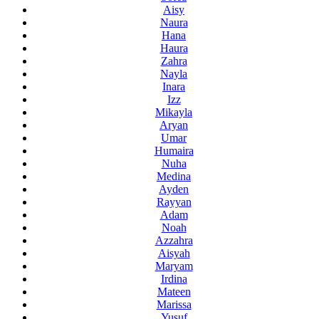
Aisy
Naura
Hana
Haura
Zahra
Nayla
Inara
Izz
Mikayla
Aryan
Umar
Humaira
Nuha
Medina
Ayden
Rayyan
Adam
Noah
Azzahra
Aisyah
Maryam
Irdina
Mateen
Marissa
Yusuf