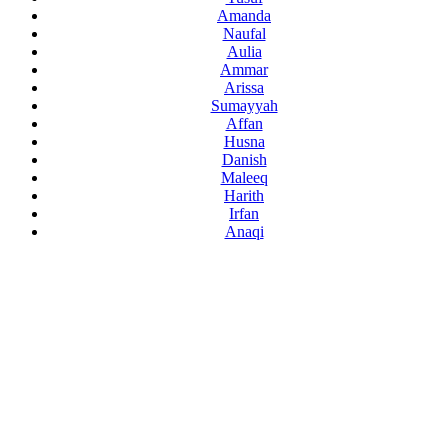
Amanda
Naufal
Aulia
Ammar
Arissa
Sumayyah
Affan
Husna
Danish
Maleeq
Harith
Irfan
Anaqi