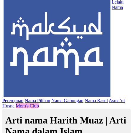
Lelaki
Nama
Perempuan
Nama Pilihan
Nama Gabungan
Nama Rasul
Asma’ul
Husna
Mom's Club
Arti nama Harith Muaz | Arti
Nama dalam Islam