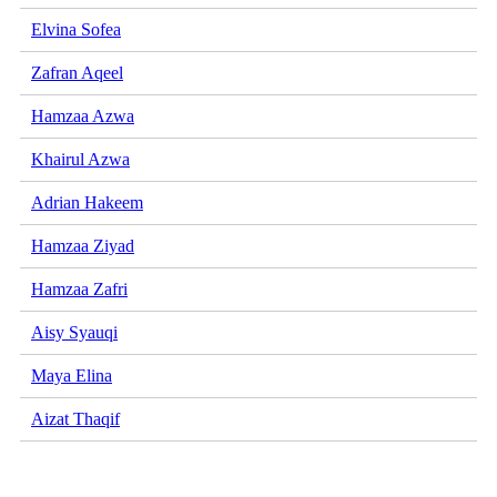
Elvina Sofea
Zafran Aqeel
Hamzaa Azwa
Khairul Azwa
Adrian Hakeem
Hamzaa Ziyad
Hamzaa Zafri
Aisy Syauqi
Maya Elina
Aizat Thaqif