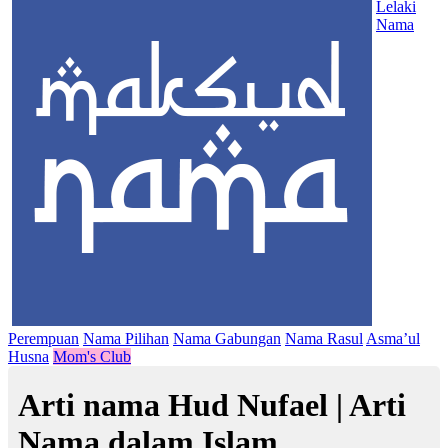
Lelaki
Nama
Perempuan
Nama Pilihan
Nama Gabungan
Nama Rasul
Asma’ul
Husna
Mom's Club
Arti nama Hud Nufael | Arti
Nama dalam Islam