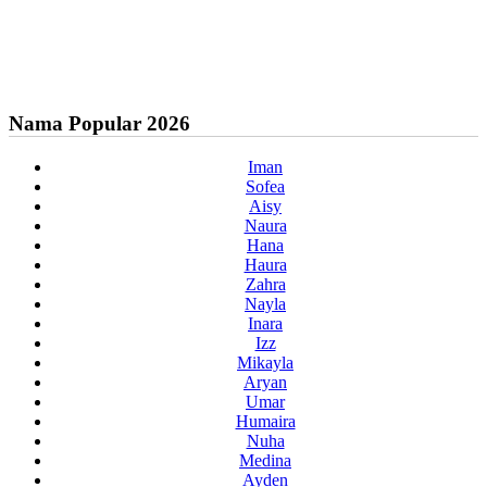
Nama Popular 2026
Iman
Sofea
Aisy
Naura
Hana
Haura
Zahra
Nayla
Inara
Izz
Mikayla
Aryan
Umar
Humaira
Nuha
Medina
Ayden