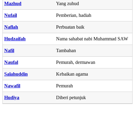
Mazhud
Yang zuhud
Nufail
Pemberian, hadiah
Naflah
Perbuatan baik
Hudzaifah
Nama sahabat nabi Muhammad SAW
Nafil
Tambahan
Naufal
Pemurah, dermawan
Salahuddin
Kebaikan agama
Nawafil
Pemurah
Hudiya
Diberi petunjuk