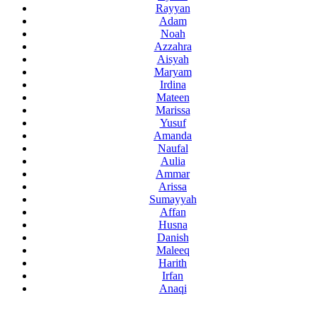
Rayyan
Adam
Noah
Azzahra
Aisyah
Maryam
Irdina
Mateen
Marissa
Yusuf
Amanda
Naufal
Aulia
Ammar
Arissa
Sumayyah
Affan
Husna
Danish
Maleeq
Harith
Irfan
Anaqi