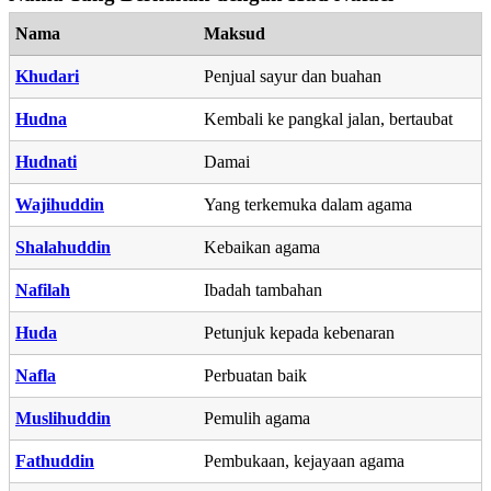
Nama
Maksud
Khudari
Penjual sayur dan buahan
Hudna
Kembali ke pangkal jalan, bertaubat
Hudnati
Damai
Wajihuddin
Yang terkemuka dalam agama
Shalahuddin
Kebaikan agama
Nafilah
Ibadah tambahan
Huda
Petunjuk kepada kebenaran
Nafla
Perbuatan baik
Muslihuddin
Pemulih agama
Fathuddin
Pembukaan, kejayaan agama