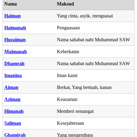
Nama
Maksud
Haiman
Yang cinta, asyik, menguasai
Haimanah
Penguasaan
Huzaiman
Nama sahabat nabi Muhammad SAW
Maimanah
Keberkatan
Dhamrah
Nama sahabat nabi Muhammad SAW
Imanina
Iman kami
Aiman
Berkat, Yang bertuah, kanan
Aziman
Keazaman
Himanah
Memberi semangat
Saliman
Kesejahteraan
Ghamirah
Yang mengembara