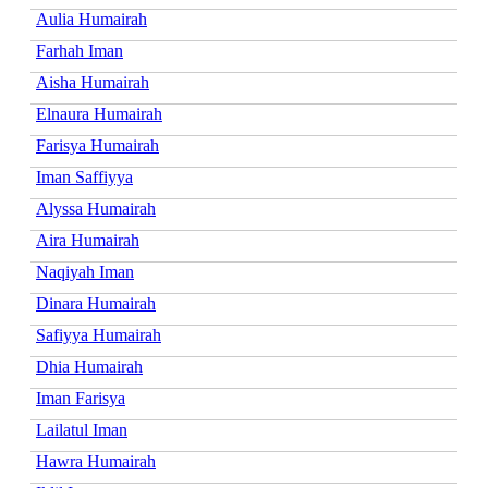
Aulia Humairah
Farhah Iman
Aisha Humairah
Elnaura Humairah
Farisya Humairah
Iman Saffiyya
Alyssa Humairah
Aira Humairah
Naqiyah Iman
Dinara Humairah
Safiyya Humairah
Dhia Humairah
Iman Farisya
Lailatul Iman
Hawra Humairah