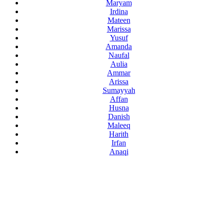
Maryam
Irdina
Mateen
Marissa
Yusuf
Amanda
Naufal
Aulia
Ammar
Arissa
Sumayyah
Affan
Husna
Danish
Maleeq
Harith
Irfan
Anaqi