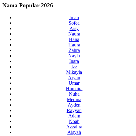
Nama Popular 2026
Iman
Sofea
Aisy
Naura
Hana
Haura
Zahra
Nayla
Inara
Izz
Mikayla
Aryan
Umar
Humaira
Nuha
Medina
Ayden
Rayyan
Adam
Noah
Azzahra
Aisyah