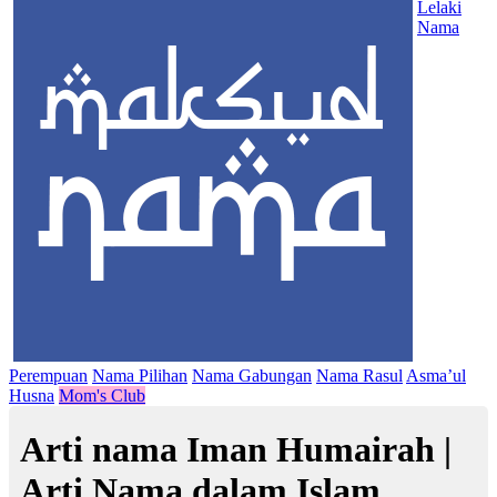
Lelaki
Nama
Perempuan
Nama Pilihan
Nama Gabungan
Nama Rasul
Asma’ul
Husna
Mom's Club
Arti nama Iman Humairah |
Arti Nama dalam Islam