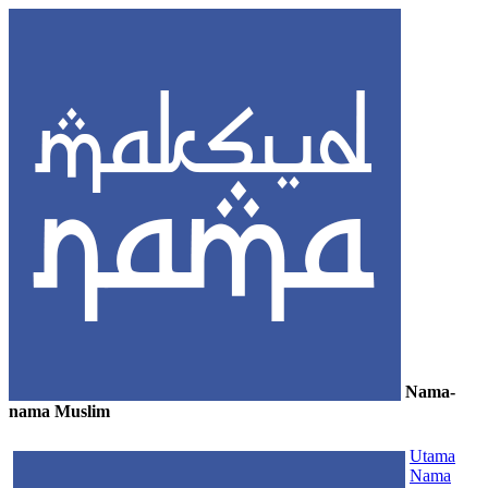
Nama-
nama Muslim
≡
Utama
Nama