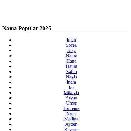
Nama Popular 2026
Iman
Sofea
Aisy
Naura
Hana
Haura
Zahra
Nayla
Inara
Izz
Mikayla
Aryan
Umar
Humaira
Nuha
Medina
Ayden
Rayyan