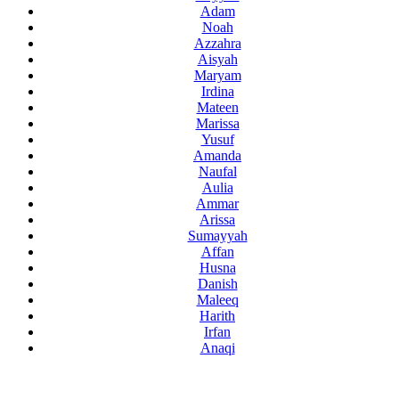
Adam
Noah
Azzahra
Aisyah
Maryam
Irdina
Mateen
Marissa
Yusuf
Amanda
Naufal
Aulia
Ammar
Arissa
Sumayyah
Affan
Husna
Danish
Maleeq
Harith
Irfan
Anaqi