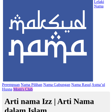
Lelaki
Nama
Perempuan
Nama Pilihan
Nama Gabungan
Nama Rasul
Asma’ul
Husna
Mom's Club
Arti nama Izz | Arti Nama
dalam Islam