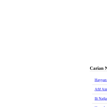
Carian 
Hayyan 
Afif Ai
Ili Najl