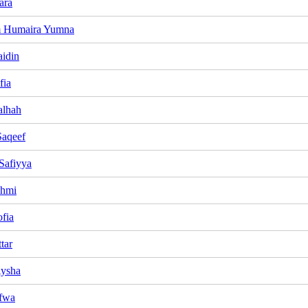
ara
 Humaira Yumna
idin
fia
alhah
aqeef
Safiyya
ahmi
ofia
tar
Aysha
fwa