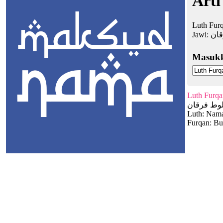
Arti
Luth Furq
Jawi:
قان
Masuk
Luth Furqa
وط فرقان
Luth: Nama
Furqan: Bu