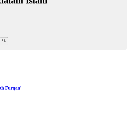
dalam Islam
th Furqan'