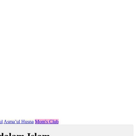
ul
Asma’ul Husna
Mom's Club