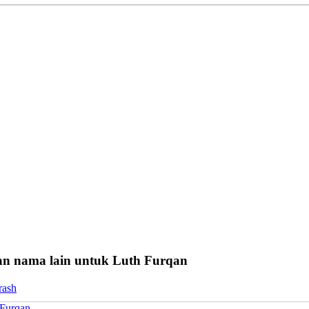
n nama lain untuk Luth Furqan
rash
Furqan