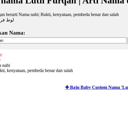
 nama Luth Furqan | Arti Nama 
an berarti Nama nabi; Bukti, kenyataan, pembeda benar dan salah
لوط فر
kan Nama:
n
ل
 nabi
kti, kenyataan, pembeda benar dan salah
✚ Baju Baby Custom Nama 'Lu