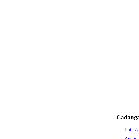
Cadanga
Luth A
Aydan 