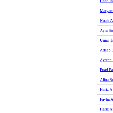
Hana In
Maryam
Noah Za
Ayra So
Umar T
Adeeb S
Ayreen 
Fuad F
Alina S
Hariz At
Fayha 
Hariz A