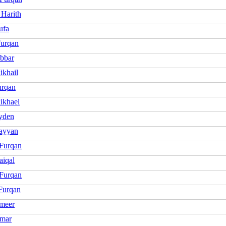
 Harith
ufa
Furqan
abbar
ikhail
urqan
ikhael
yden
ayyan
Furqan
aiqal
 Furqan
Furqan
meer
mar