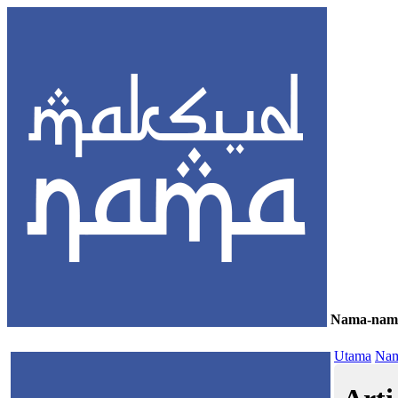
Nama-nam
≡
Utama
Nam