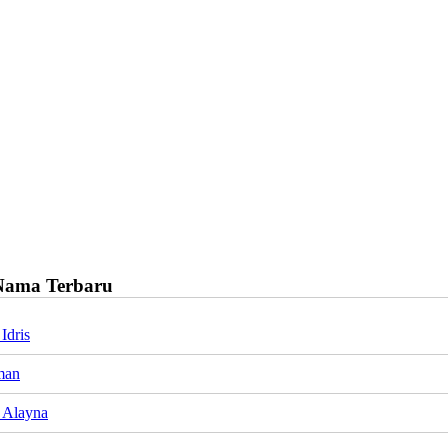
Nama Terbaru
Idris
man
a Alayna