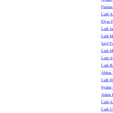
Furqan
Luth A
Elyas 
Luth J
Luth M
Sayf F
Luth M
Luth A
Luth R
Abbas 
Luth H
Syahir
Adam 
Luth A
Luth U