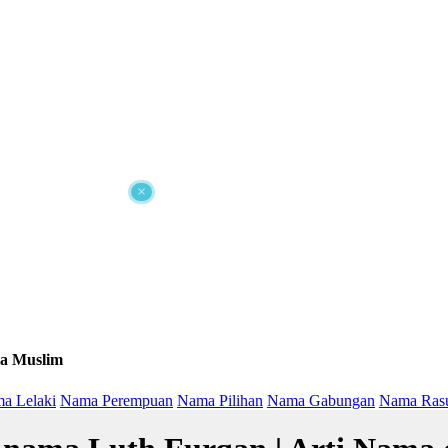
×
a Muslim
a Lelaki
Nama Perempuan
Nama Pilihan
Nama Gabungan
Nama Ras