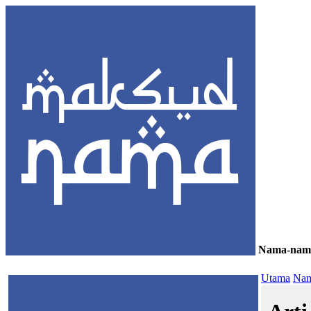
Nama-nam
≡
Utama
Nam