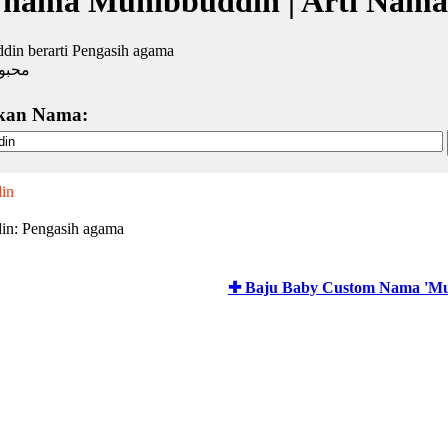
 nama Muhibbuddin | Arti Nama
din berarti Pengasih agama
محبو
kan Nama:
in
in: Pengasih agama
✚ Baju Baby Custom Nama 'Mu