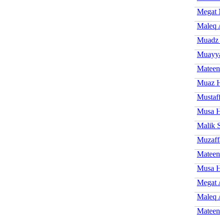
Megat 
Maleq 
Muadz
Muayya
Mateen
Muaz 
Mustaf
Musa H
Malik S
Muzaff
Mateen
Musa 
Megat 
Maleq 
Mateen