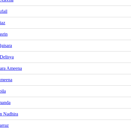
fail
iaz
srin
Qaisara
 Delisya
zara Ameena
Ameena
bila
manda
n Nadhira
arraz