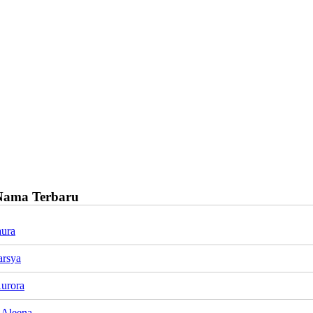
Nama Terbaru
ura
arsya
urora
 Aleena