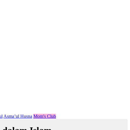
ul
Asma’ul Husna
Mom's Club