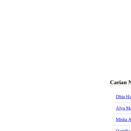
Carian 
Dhia Ha
Alya M
Misha A
Qamilia