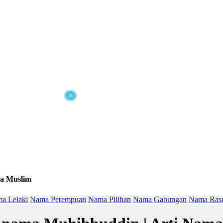
×
a Muslim
a Lelaki
Nama Perempuan
Nama Pilihan
Nama Gabungan
Nama Ras