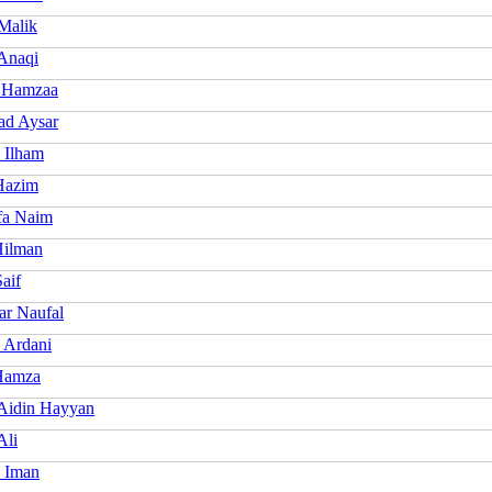
Malik
Anaqi
 Hamzaa
d Aysar
 Ilham
Hazim
fa Naim
ilman
aif
ar Naufal
 Ardani
Hamza
Aidin Hayyan
Ali
 Iman