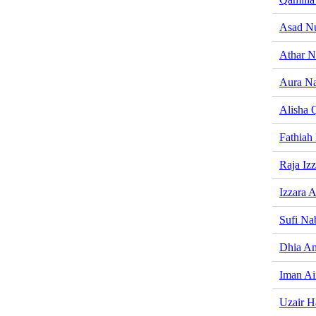
Asad Nu
Athar N
Aura Na
Alisha 
Fathiah
Raja Iz
Izzara 
Sufi Na
Dhia A
Iman Ai
Uzair H