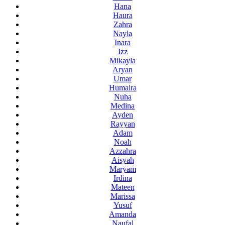
Hana
Haura
Zahra
Nayla
Inara
Izz
Mikayla
Aryan
Umar
Humaira
Nuha
Medina
Ayden
Rayyan
Adam
Noah
Azzahra
Aisyah
Maryam
Irdina
Mateen
Marissa
Yusuf
Amanda
Naufal