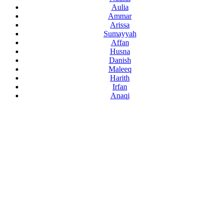
Aulia
Ammar
Arissa
Sumayyah
Affan
Husna
Danish
Maleeq
Harith
Irfan
Anaqi