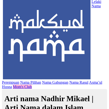
Lelaki
Nama
Perempuan
Nama Pilihan
Nama Gabungan
Nama Rasul
Asma’ul
Husna
Mom's Club
Arti nama Nadhir Mikael |
Arti Nama dalam Islam