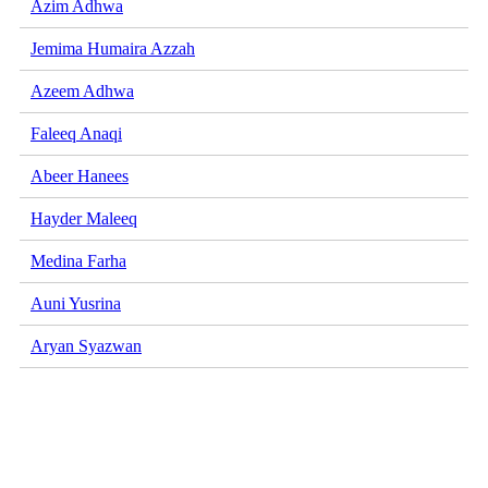
Azim Adhwa
Jemima Humaira Azzah
Azeem Adhwa
Faleeq Anaqi
Abeer Hanees
Hayder Maleeq
Medina Farha
Auni Yusrina
Aryan Syazwan