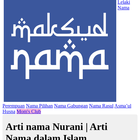
Lelaki
Nama
Perempuan
Nama Pilihan
Nama Gabungan
Nama Rasul
Asma’ul
Husna
Mom's Club
Arti nama Nurani | Arti
Nama dalam Islam