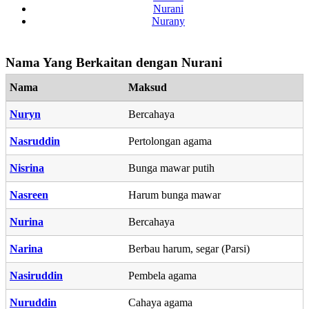
Nurani
Nurany
Nama Yang Berkaitan dengan Nurani
Nama
Maksud
Nuryn
Bercahaya
Nasruddin
Pertolongan agama
Nisrina
Bunga mawar putih
Nasreen
Harum bunga mawar
Nurina
Bercahaya
Narina
Berbau harum, segar (Parsi)
Nasiruddin
Pembela agama
Nuruddin
Cahaya agama