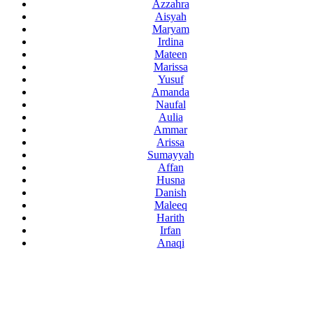
Azzahra
Aisyah
Maryam
Irdina
Mateen
Marissa
Yusuf
Amanda
Naufal
Aulia
Ammar
Arissa
Sumayyah
Affan
Husna
Danish
Maleeq
Harith
Irfan
Anaqi