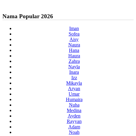
Nama Popular 2026
Iman
Sofea
Aisy
Naura
Hana
Haura
Zahra
Nayla
Inara
Izz
Mikayla
Aryan
Umar
Humaira
Nuha
Medina
Ayden
Rayyan
Adam
Noah