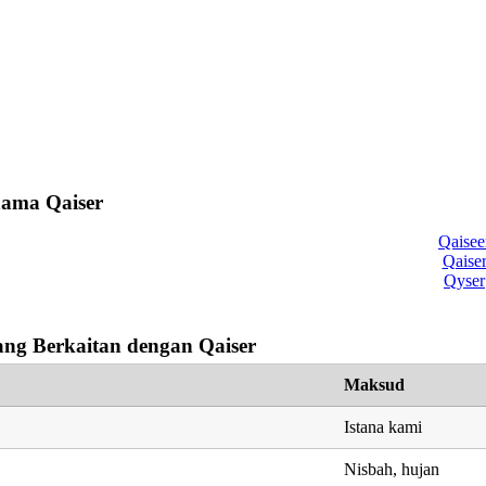
nama Qaiser
Qaisee
Qaise
Qyser
ng Berkaitan dengan Qaiser
Maksud
Istana kami
Nisbah, hujan