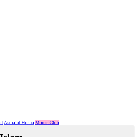
ul
Asma’ul Husna
Mom's Club