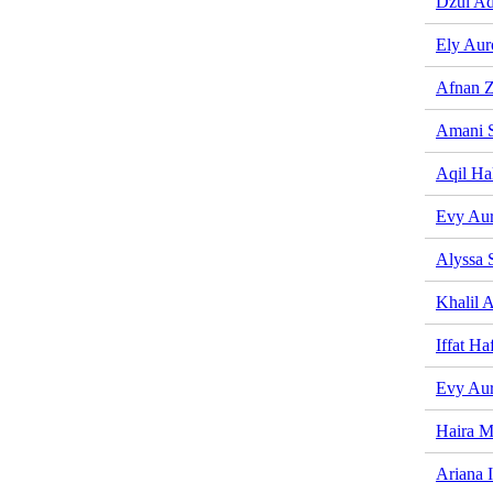
Dzul A
Ely Aur
Afnan 
Amani 
Aqil Ha
Evy Aur
Alyssa 
Khalil 
Iffat Ha
Evy Aur
Haira M
Ariana 