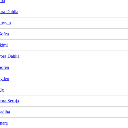
dha
ora Dahlia
Zuyyin
Sofea
kimi
ora Dahlia
Sofea
Ayden
fiy
ora Seroja
adiha
Inara