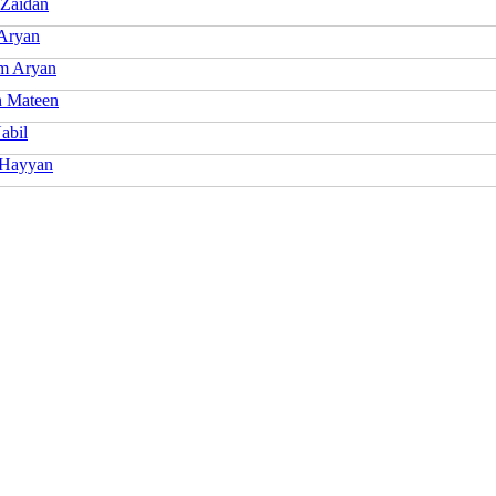
 Zaidan
 Aryan
m Aryan
h Mateen
abil
 Hayyan