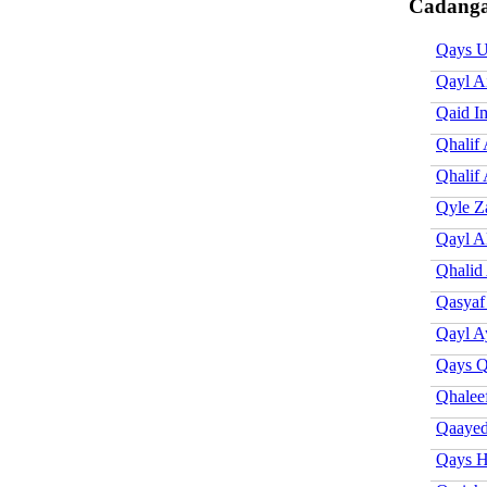
Cadanga
Qays U
Qayl A
Qaid I
Qhalif
Qhalif 
Qyle Z
Qayl A
Qhalid
Qasyaf
Qayl A
Qays Q
Qhalee
Qaayed
Qays H