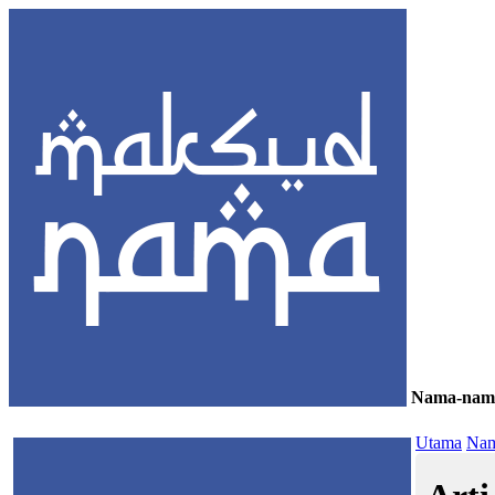
Nama-nam
≡
Utama
Nam