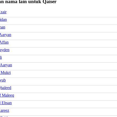
n nama lain untuk Qaiser
zair
idan
man
 Aaryan
Affan
ayden
li
 Aaryan
 Mukri
yub
haleed
f Maleeq
 Ehsan
areez