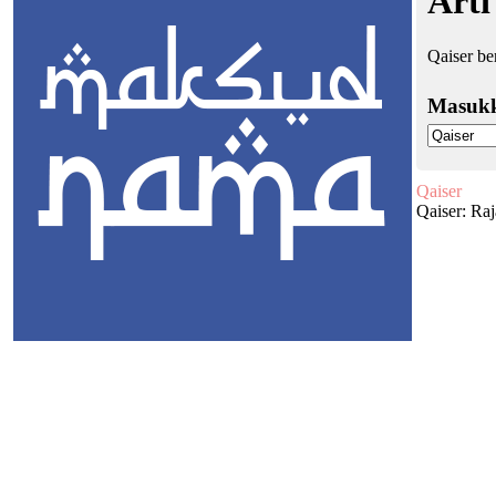
Arti
Qaiser be
Masuk
Qaiser
Qaiser: Raj