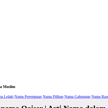
a Muslim
a Lelaki
Nama Perempuan
Nama Pilihan
Nama Gabungan
Nama Ras