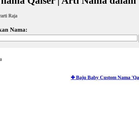
 nama Qaiser | Arti Nama dalam
rarti Raja
kan Nama:
a
✚ Baju Baby Custom Nama 'Qai