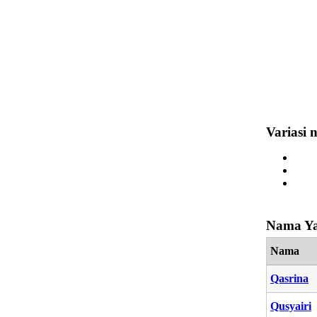
Variasi 
Nama Ya
Nama
Qasrina
Qusyairi