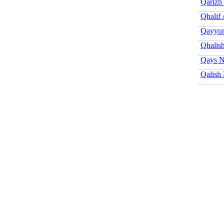
Qarizh
Qhalif
Qayyu
Qhalis
Qays N
Qalish