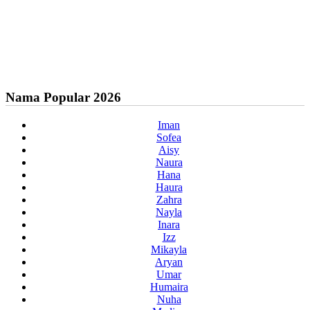
Nama Popular 2026
Iman
Sofea
Aisy
Naura
Hana
Haura
Zahra
Nayla
Inara
Izz
Mikayla
Aryan
Umar
Humaira
Nuha