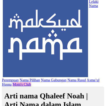
Lelaki
Nama
Perempuan
Nama Pilihan
Nama Gabungan
Nama Rasul
Asma’ul
Husna
Mom's Club
Arti nama Qhaleef Noah |
Arti Nama dalam Islam