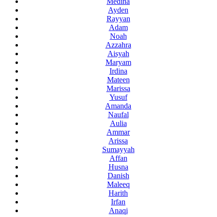
Medina
Ayden
Rayyan
Adam
Noah
Azzahra
Aisyah
Maryam
Irdina
Mateen
Marissa
Yusuf
Amanda
Naufal
Aulia
Ammar
Arissa
Sumayyah
Affan
Husna
Danish
Maleeq
Harith
Irfan
Anaqi