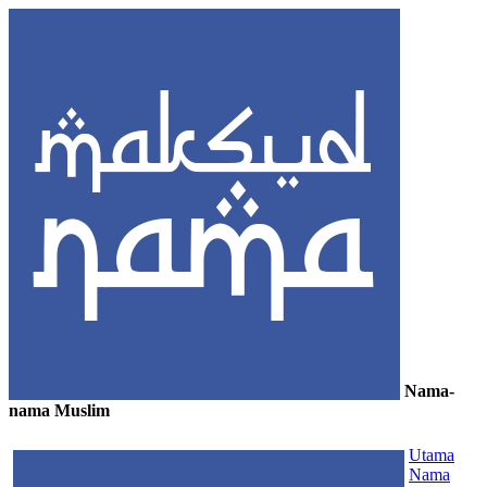
Nama-
nama Muslim
≡
Utama
Nama