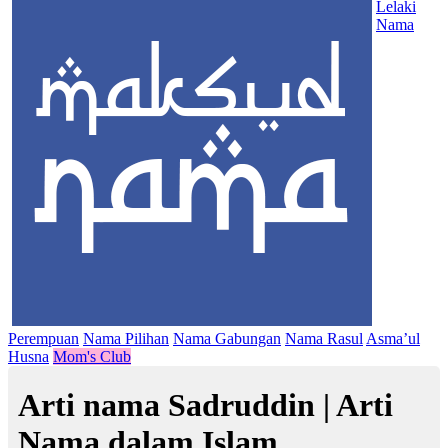
Lelaki
Nama
Perempuan
Nama Pilihan
Nama Gabungan
Nama Rasul
Asma’ul
Husna
Mom's Club
Arti nama Sadruddin | Arti
Nama dalam Islam