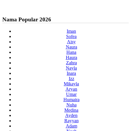
Nama Popular 2026
Iman
Sofea
Aisy
Naura
Hana
Haura
Zahra
Nayla
Inara
Izz
Mikayla
Aryan
Umar
Humaira
Nuha
Medina
Ayden
Rayyan
Adam