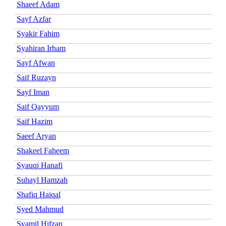
Shaeef Adam
Sayf Azfar
Syakir Fahim
Syahiran Irham
Sayf Afwan
Saif Ruzayn
Sayf Iman
Saif Qayyum
Saif Hazim
Saeef Aryan
Shakeel Faheem
Syauqi Hanafi
Suhayl Hamzah
Shafiq Haiqal
Syed Mahmud
Syamil Hifzan