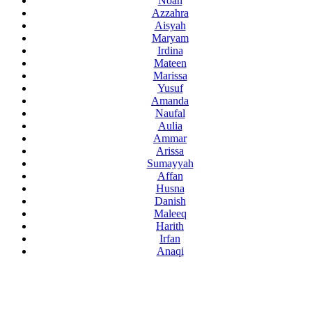
Noah
Azzahra
Aisyah
Maryam
Irdina
Mateen
Marissa
Yusuf
Amanda
Naufal
Aulia
Ammar
Arissa
Sumayyah
Affan
Husna
Danish
Maleeq
Harith
Irfan
Anaqi