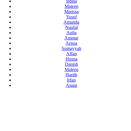
Irdina
Mateen
Marissa
Yusuf
Amanda
Naufal
Aulia
Ammar
Arissa
Sumayyah
Affan
Husna
Danish
Maleeq
Harith
Irfan
Anaqi