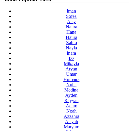
Iman
Sofea
Aisy
Naura
Hana
Haura
Zahra
Nayla
Inara
Izz
Mikayla
Aryan
Umar
Humaira
Nuha
Medina
Ayden
Rayyan
Adam
Noah
Azzahra
Aisyah
Maryam