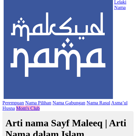
Lelaki
Nama
Perempuan
Nama Pilihan
Nama Gabungan
Nama Rasul
Asma’ul
Husna
Mom's Club
Arti nama Sayf Maleeq | Arti
Nama dalam Islam