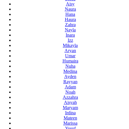
Aisy
Naura
Hana
Haura
Zahra
Nayla
Inara
Izz
Mikayla
Aryan
Umar
Humaira
Nuha
Medina
Ayden
Rayyan
Adam
Noah
Azzahra
Aisyah
Maryam
Irdina
Mateen
Marissa
Yusuf