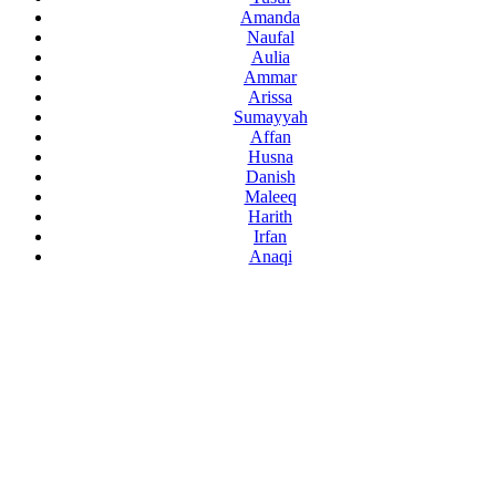
Amanda
Naufal
Aulia
Ammar
Arissa
Sumayyah
Affan
Husna
Danish
Maleeq
Harith
Irfan
Anaqi