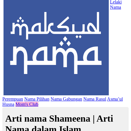
Lelaki
Nama
Perempuan
Nama Pilihan
Nama Gabungan
Nama Rasul
Asma’ul
Husna
Mom's Club
Arti nama Shameena | Arti
Nama dalam Islam