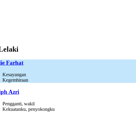
Lelaki
lie Farhat
Kesayangan
Kegembiraan
iph Azri
Pengganti, wakil
Kekuatanku, penyokongku