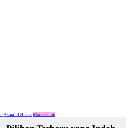
ul
Asma’ul Husna
Mom's Club