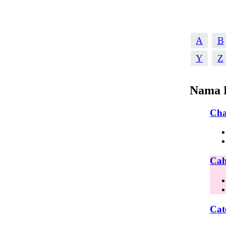
A
B
Y
Z
Nama 
Cha
Cah
Cat