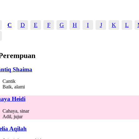
C
D
E
F
G
H
I
J
K
L
Perempuan
ntiq Shaima
Cantik
Baik, alami
aya Heidi
Cahaya, sinar
Adil, jujur
elia Aqilah