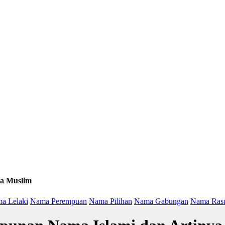
a Muslim
a Lelaki
Nama Perempuan
Nama Pilihan
Nama Gabungan
Nama Ras