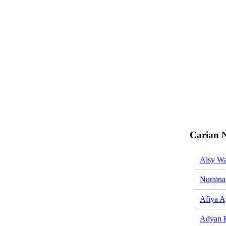
Carian 
Aisy W
Nuraina
Afiya A
Adyan 