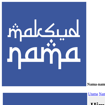
Nama-nam
≡
Utama
Nam