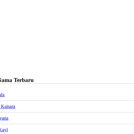
Nama Terbaru
afa
 Kaisara
yana
Kayl