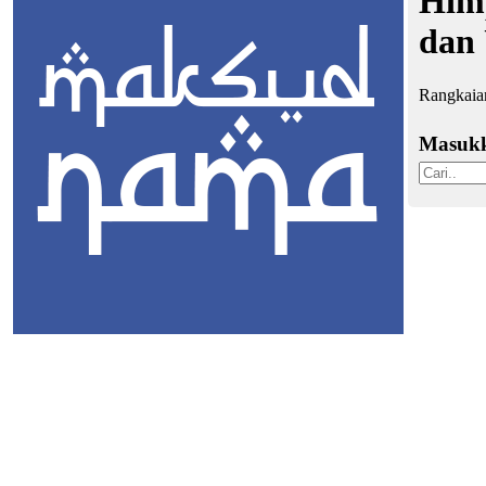
Himp
dan
Rangkaian
Masuk